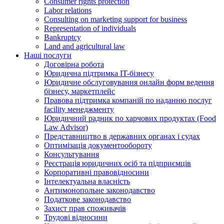
Consumer rights protection
Labor relations
Consulting on marketing support for business
Representation of individuals
Bankruptcy
Land and agricultural law
Наші послуги
Договірна робота
Юридична підтримка IT-бізнесу
Юридичне обслуговування онлайн форм ведення
бізнесу, маркетплейс
Правова підтримка компаній по наданню послуг
facility менеджменту
Юридичний радник по харчових продуктах (Food
Law Advisor)
Представництво в державних органах і судах
Оптимізація документообороту
Консультування
Реєстрація юридичних осіб та підприємців
Корпоративні правовідносини
Інтелектуальна власність
Антимонопольне законодавство
Податкове законодавство
Захист прав споживачів
Трудові відносини