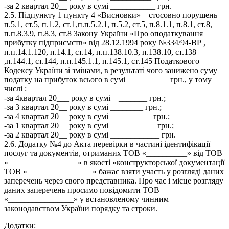
-за 2 квартал 20__ року в сумі ___________ грн.
2.5. Підпункту 1 пункту 4 «Висновки» – стосовно порушень
п.5.1, ст.5, п.1.2, ст.1,п.п.5.2.1, п.5.2, ст.5, п.8.1.1, п.8.1, ст.8,
п.п.8.3.9, п.8.3, ст.8 Закону України «Про оподаткування
прибутку підприємств» від 28.12.1994 року №334/94-ВР ,
п.п.14.1.120, п.14.1, ст.14, п.п.138.10.3, п.138.10, ст.138
,п.144.1, ст.144, п.п.145.1.1, п.145.1, ст.145 Податкового
Кодексу України зі змінами, в результаті чого занижено суму
податку на прибуток всього в сумі __________ грн., у тому
числі :
-за 4квартал 20___ року в сумі – _______ грн.;
-за 3 квартал 20__ року в сумі ________ грн.;
-за 4 квартал 20__ року в сумі __________ грн.;
-за 1 квартал 20__ року в сумі ___________ грн.;
-за 2 квартал 20__ року в сумі ____________ грн.
2.6. Додатку №4 до Акта перевірки в частині ідентифікації
послуг та документів, отриманих ТОВ «__________» від ТОВ
«_________________» в якості «конструкторської документації
ТОВ «________________» бажає взяти участь у розгляді даних
заперечень через свого представника. Про час і місце розгляду
даних заперечень просимо повідомити ТОВ
«________________» у встановленому чинним
законодавством України порядку та строки.
Додатки: