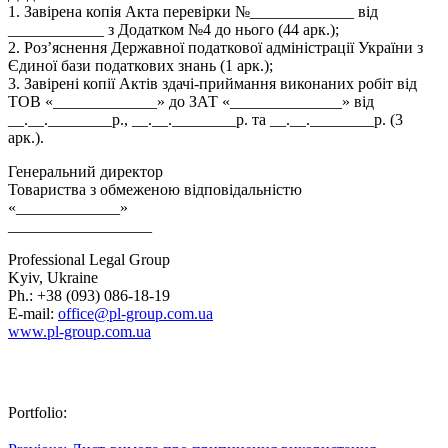
1. Завірена копія Акта перевірки №_____________ від
____________ з Додатком №4 до нього (44 арк.);
2. Роз’яснення Державної податкової адміністрації України з
Єдиної бази податкових знань (1 арк.);
3. Завірені копії Актів здачі-приймання виконаних робіт від
ТОВ «_____________» до ЗАТ «______________» від
__.__.________р., __.__.________р. та __.__.________р. (3
арк.).
Генеральний директор
Товариства з обмеженою відповідальністю
«_____________»
__________________
Professional Legal Group
Kyiv, Ukraine
Ph.: +38 (093) 086-18-19
E-mail:
office@pl-group.com.ua
www.pl-group.com.ua
Portfolio: