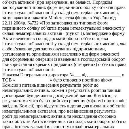
об’єкта активом (при зарахуванні на баланс). Порядком
застосування типових форм первинного обліку об’єктів права
інтелектуальної власності у складі нематеріальних активів,
затвердженим наказом Міністерства фінансів України від
22.11.2004р. №732 «Про затвердження типових форм
первинного обліку об’єктів права інтелектуальної власності у
складі нематеріальних активів» (пункт 1), затверджено форму
Акта введення в господарський оборот об’єкта права
інтелектуальної власності у складі нематеріальних активів, яка
є обов’язковою для застосовування підприємствами,
установами та організаціями незалежно від форм власності
для оформлення операцій із введення в господарський оборот
і використання окремих придбаних (створених) об’єктів права
інтелектуальної власності.
Наказом Генерального директора №___ від ______________ в
ТОВ «_______________» було створено постійно діючу
Комісію з питань віднесення результатів робіт до
нематеріальних активів. Кожен з результатів робіт за такими
договорами був детально досліджений даною Комісією, за
результатами чого було прийнято рішення (у формі протоколів
засідань Комісії) про відсутність підстав для визнання об’єктів
нематеріальними активами, про невіднесення результатів
робіт до нематеріальних активів та нескладення стосовно
таких об’єктів Актів введення в господарський оборот об’єкта
права інтелектуальної власності у складі нематеріальних