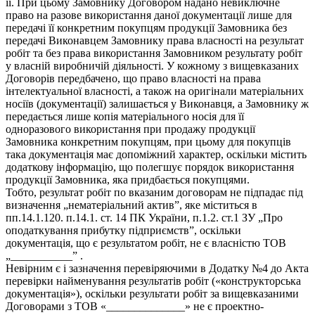
її. При цьому Замовнику Договором надано невиключне
право на разове використання даної документації лише для
передачі її конкретним покупцям продукції Замовника без
передачі Виконавцем Замовнику права власності на результат
робіт та без права використання Замовником результату робіт
у власній виробничій діяльності. У кожному з вищевказаних
Договорів передбачено, що право власності на права
інтелектуальної власності, а також на оригінали матеріальних
носіїв (документації) залишається у Виконавця, а Замовнику ж
передається лише копія матеріального носія для її
одноразового використання при продажу продукції
Замовника конкретним покупцям, при цьому для покупців
така документація має допоміжний характер, оскільки містить
додаткову інформацію, що полегшує порядок використання
продукції Замовника, яка придбається покупцями.
Тобто, результат робіт по вказаним договорам не підпадає під
визначення „нематеріальний актив”, яке міститься в
пп.14.1.120. п.14.1. ст. 14 ПК України, п.1.2. ст.1 ЗУ „Про
оподаткування прибутку підприємств”, оскільки
документація, що є результатом робіт, не є власністю ТОВ
„___________” .
Невірним є і зазначення перевіряючими в Додатку №4 до Акта
перевірки найменування результатів робіт («конструкторська
документація»), оскільки результати робіт за вищевказаними
Договорами з ТОВ «______________» не є проектно-