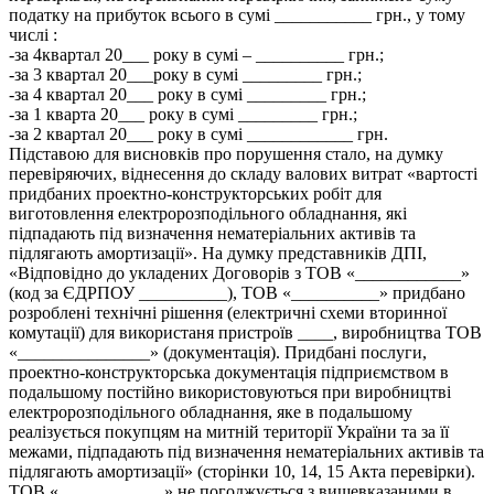
податку на прибуток всього в сумі ___________ грн., у тому
числі :
-за 4квартал 20___ року в сумі – __________ грн.;
-за 3 квартал 20___року в сумі _________ грн.;
-за 4 квартал 20___ року в сумі _________ грн.;
-за 1 кварта 20___ року в сумі _________ грн.;
-за 2 квартал 20___ року в сумі ____________ грн.
Підставою для висновків про порушення стало, на думку
перевіряючих, віднесення до складу валових витрат «вартості
придбаних проектно-конструкторських робіт для
виготовлення електророзподільного обладнання, які
підпадають під визначення нематеріальних активів та
підлягають амортизації». На думку представників ДПІ,
«Відповідно до укладених Договорів з ТОВ «____________»
(код за ЄДРПОУ __________), ТОВ «__________» придбано
розроблені технічні рішення (електричні схеми вторинної
комутації) для використаня пристроїв ____, виробництва ТОВ
«_______________» (документація). Придбані послуги,
проектно-конструкторська документація підприємством в
подальшому постійно використовуються при виробництві
електророзподільного обладнання, яке в подальшому
реалізується покупцям на митній території України та за її
межами, підпадають під визначення нематеріальних активів та
підлягають амортизації» (сторінки 10, 14, 15 Акта перевірки).
ТОВ «____________» не погоджується з вищевказаними в