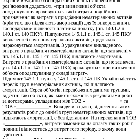
України в Єдиній базі податкових знань (завірена копія
роз’яснення додається), «при визначенні об’єкта
оподаткування враховуються такі витрати подвійного
призначення як витрати з придбання нематеріальних активів
(крім тих, що підлягають амортизації) для їх використання в
господарській діяльності платника податку (пп. 140.1.2 п.
140.1 ст. 140 ПКУ). Підпунктом 145.1.1 п. 145.1 ст. 145 ПКУ
визначено 6 груп нематеріальних активів, щодо яких
нараховується амортизація. З урахуванням викладеного,
витрати з придбання нематеріальних активів, що зазначені у
пп. 145.1.1 п. 145.1 ст. 145 ПКУ, підлягають амортизації.
Витрати з придбання нематеріальних активів, що не зазначені
у п. 145.1.1 п. 145.1 ст. 145 ПКУ, враховуються при визначенні
об’єкта оподаткування у складі витрат».
Підпункт 145.1.1. пункту 145.1. статті 145 ПК України містить
перелік груп нематеріальних активів, які підлягають
амортизації. Серед об’єктів, передбачених даними групами,
відсутні такі об’єкти, які мають схожість з результатами робіт
за договорами, укладеними між ТОВ «______________» та
ТОВ «_____________». Виходячи з цього, віднесення таких
результатів робіт до однієї з груп нематеріальних активів, що
підлягають амортизації, є безпідставним. На переконання ТОВ
«______________», витрати замовника на оплату таких робіт
повинні відноситись до витрат того періоду, в якому вони
здійснені.