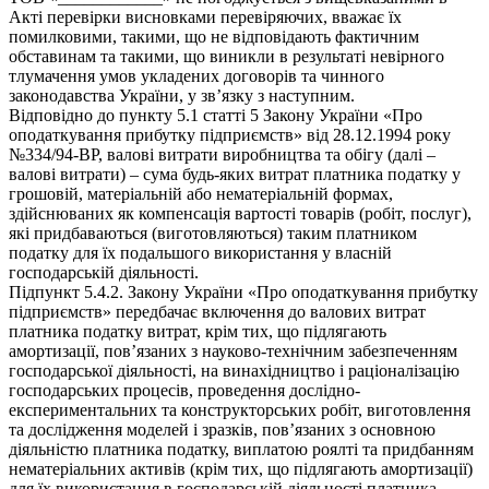
Акті перевірки висновками перевіряючих, вважає їх
помилковими, такими, що не відповідають фактичним
обставинам та такими, що виникли в результаті невірного
тлумачення умов укладених договорів та чинного
законодавства України, у зв’язку з наступним.
Відповідно до пункту 5.1 статті 5 Закону України «Про
оподаткування прибутку підприємств» від 28.12.1994 року
№334/94-ВР, валові витрати виробництва та обігу (далі –
валові витрати) – сума будь-яких витрат платника податку у
грошовій, матеріальній або нематеріальній формах,
здійснюваних як компенсація вартості товарів (робіт, послуг),
які придбаваються (виготовляються) таким платником
податку для їх подальшого використання у власній
господарській діяльності.
Підпункт 5.4.2. Закону України «Про оподаткування прибутку
підприємств» передбачає включення до валових витрат
платника податку витрат, крім тих, що підлягають
амортизації, пов’язаних з науково-технічним забезпеченням
господарської діяльності, на винахідництво і раціоналізацію
господарських процесів, проведення дослідно-
експериментальних та конструкторських робіт, виготовлення
та дослідження моделей і зразків, пов’язаних з основною
діяльністю платника податку, виплатою роялті та придбанням
нематеріальних активів (крім тих, що підлягають амортизації)
для їх використання в господарській діяльності платника