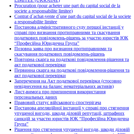
LIMITEE (UKRAINE)
Procuration (pour acheter une part du capital social de la
societe a responsabilite limitee)
Contrat d`achat-vente d`une part du capital social de la societe
a responsabilite limitee
Постанова адміністративного суду першої інстанції у
справі про визнання протиправними та скасування
податкових повідомлень-рішень за участю юристів ЮК
“Професійна Юридична Група”
Позовна заява про визнання протиправними та
скасування податкових повідомлень-рішень
Повторна скарга на податкові повідомлення-рішення та
акт податкової перевірки
Первинна скарга на податкові повідомлення-рішення та
акт податкової перевірки
Заперечення на Акт податкової перевірки (стосовно
невіднесення на баланс нематеріальних активів)
Лист-вимога про припинення використання
персональных даних
Правовий статус військового спостерігача
Постанова апеляційної інстанції у справі про стягнення
упущеної вигоди, шкоди діловій репутації, штрафних
санкцій за участю юристів ЮК “Професійна Юридична
Група”
Рішення про стягнення упущеної вигоди, шкоди діловій