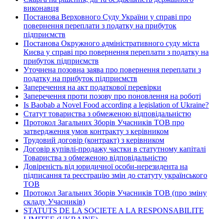
виконавця
Постанова Верховного Суду України у справі про
повернення переплати з податку на прибуток
підприємств
Постанова Окружного адміністративного суду міста
Києва у справі про повернення переплати з податку на
прибуток підприємств
Уточнена позовна заява про повернення переплати з
податку на прибуток підприємств
Заперечення на акт податкової перевірки
Заперечення проти позову про поновлення на роботі
Is Baobab a Novel Food according a legislation of Ukraine?
Статут товариства з обмеженою відповідальністю
Протокол Загальних Зборів Учасників ТОВ про
затвердження умов контракту з керівником
Трудовий договір (контракт) з керівником
Договір купівлі-продажу частки в статутному капіталі
Товариства з обмеженою відповідальністю
Довіреність від юридичної особи-нерезидента на
підписання та реєстрацію змін до статуту українського
ТОВ
Протокол Загальних Зборів Учасників ТОВ (про зміну
складу Учасників)
STATUTS DE LA SOCIETE A LA RESPONSABILITE