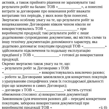
активів, а також прийнято рішення не зараховувати такі
результати робіт на баланс ТОВ «____________», а понесені
витрати за договорами про виконання робіт вважати
витратами тих періодів, у яких вони були понесені.
Звертаємо особливу увагу на те, що результати робіт за
вищевказаними Договорами ніяким чином ніколи не
використовувались ТОВ «________________» при
виробництві продукції; такі результати робіт є лише
додатковими супровідними документами, які містять схеми та
іншу технічну документацію допоміжного характеру, яка
додатково допомагає покупцям продукції ТОВ «___________»
здійснювати підключення та подальшу експлуатацію
придбаної у ТОВ «_____________» готової до використання
продукції.
Окремо звертаємо також увагу на те, що:
– результати робіт за Договорами з ТОВ
«__________________» використовувались виключно разово;
– роботи за Договорами замовлялися для конкретних покупців
з урахуванням специфічних умов їх господарської діяльності
(про що зазначено в самих Договорах);
– договори з ТОВ «_______________» містять суттєві
обмеження стосовно: а) використання документації
Замовником (для вчинення разових дій – передачі конкретним
покупцям, заборона використання документації при
виробництві продукції ТОВ «________________________»); б)