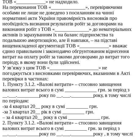
ТОВ «____________» не надходило.
На переконання ТОВ «______________», перевіряючими
особами не лише не доведено з посиланням на чинні
нормативні акти України правомірність висновків про
необхідність визнання результатів робіт за договорами на
виконання робіт з ТОВ «______________» до нематеріальних
активів із зарахуванням їх на баланс підприємства та
подальшою амортизацією, але й навпаки, – на підставі
вищевикладеної аргументації ТОВ «____________» вважає
єдино правильним і законодавчо обгрунтованим віднесення
витрат на оплату робіт за такими договорами до витрат того
періоду, в якому вони були здійснені.
У зв’язку з цим ТОВ «____________________» не
погоджується з висновками перевіряючих, вказаними в Акті
перевірки в частинах:
1. Пункту 3.1.2. «Валові витрати» – стосовно завищення
валових витрат всього в сумі _____________ грн. за період з
__.___._________року по __.___._________року, в тому числі
по періодам:
-за 4 квартал 20__ року в сумі _________ грн.
-за 3 квартал 20__ рік в сумі _________ грн.
– за 4 квартал 20__ року в сумі _____________ грн.
2. Пункту 3.1.2. «Валові витрати» – стосовно завищення
валових витрат всього в сумі _________ грн. за період з
__.___._________року по __.___._________року , в тому числі