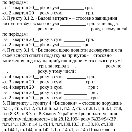
по періодам:
-за 1 квартал 20__ рік в сумі __________ грн.
-за 2 квартал 20__ року в сумі _________ грн.
3. Пункту 3.1.2. «Валові витрати» – стосовно завищення
витрат на збут всього в сумі ___________ грн. за період з
__.___._________року по __.___._________ року, в тому числі
по періодам:
-за 1 квартал 20__ року в сумі _________ грн.
-за 2 квартал 20__ рік в сумі _________ грн.
4. Пункту 3.1.4. «Висновок щодо повноти декларування та
своєчасності сплати податку на прибуток» – стосовно
заниження податку на прибуток підприємств всього у сумі –
_______________ грн. за період з __.___._________року по
__.___._________року, у тому числі :
-за 4 квартал 20__ року в сумі – ________ грн.;
-за 3 квартал 20__ року в сумі _________ грн.;
-за 4 квартал 20__ року в сумі __________ грн.;
-за 1 квартал 20__ року в сумі __________ грн.;
-за 2 квартал 20__ року в сумі ___________ грн.
5. Підпункту 1 пункту 4 «Висновки» – стосовно порушень
п.5.1, ст.5, п.1.2, ст.1,п.п.5.2.1, п.5.2, ст.5, п.8.1.1, п.8.1, ст.8,
п.п.8.3.9, п.8.3, ст.8 Закону України «Про оподаткування
прибутку підприємств» від 28.12.1994 року №334/94-ВР ,
п.п.14.1.120, п.14.1, ст.14, п.п.138.10.3, п.138.10, ст.138
,п.144.1, ст.144, п.п.145.1.1, п.145.1, ст.145 Податкового