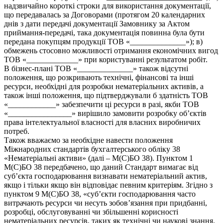
надзвичайно короткі строки для використання документації,
що передавалась за Договорами (протягом 20 календарних
днів з дати передачі документації Замовнику за Актом
приймання-передачі, така документація повинна була бути
передана покупцям продукції ТОВ «______________»); в)
обмежень стосовно можливості отримання економічних вигод
ТОВ «_____________» при користуванні результатом робіт.
В бізнес-плані ТОВ «______________» також відсутні
положення, що розкривають технічні, фінансові та інші
ресурси, необхідні для розробки нематеріальних активів, а
також інші положення, що підтверджували б здатність ТОВ
«____________» забезпечити ці ресурси в разі, якби ТОВ
«________________» вирішило замовити розробку об’єктів
права інтелектуальної власності для власних виробничих
потреб.
Також вважаємо за необхідне навести положення
Міжнародних стандартів бухгалтерського обліку 38
«Нематеріальні активи» (далі – М(С)БО 38). Пунктом 1
М(С)БО 38 передбачено, що даний Стандарт вимагає від
суб’єкта господарювання визнавати нематеріальний актив,
якщо і тільки якщо він відповідає певним критеріям. Згідно з
пунктом 9 М(С)БО 38, «суб’єкти господарювання часто
витрачають ресурси чи несуть зобов’язання при придбанні,
розробці, обслуговуванні чи збільшенні корисності
нематеріальних ресурсів, таких як технічні чи наукові знання,