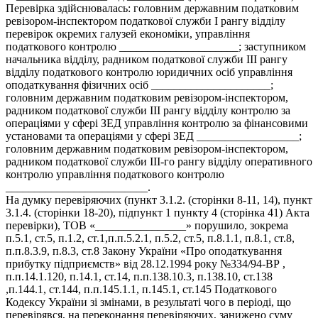
Перевірка здійснювалась: головним державним податковим
ревізором-інспектором податкової служби І рангу відділу
перевірок окремих галузей економіки, управління
податкового контролю _____________________; заступником
начальника відділу, радником податкової служби ІІІ рангу
відділу податкового контролю юридичних осіб управління
оподаткування фізичних осіб _____________________;
головним державним податковим ревізором-інспектором,
радником податкової служби ІІІ рангу відділу контролю за
операціями у сфері ЗЕД управління контролю за фінансовими
установами та операціями у сфері ЗЕД __________________;
головним державним податковим ревізором-інспектором,
радником податкової служби ІІІ-го рангу відділу оперативного
контролю управління податкового контролю
_________________________.
На думку перевіряючих (пункт 3.1.2. (сторінки 8-11, 14), пункт
3.1.4. (сторінки 18-20), підпункт 1 пункту 4 (сторінка 41) Акта
перевірки), ТОВ «________________» порушило, зокрема
п.5.1, ст.5, п.1.2, ст.1,п.п.5.2.1, п.5.2, ст.5, п.8.1.1, п.8.1, ст.8,
п.п.8.3.9, п.8.3, ст.8 Закону України «Про оподаткування
прибутку підприємств» від 28.12.1994 року №334/94-ВР ,
п.п.14.1.120, п.14.1, ст.14, п.п.138.10.3, п.138.10, ст.138
,п.144.1, ст.144, п.п.145.1.1, п.145.1, ст.145 Податкового
Кодексу України зі змінами, в результаті чого в періоді, що
перевірявся, на переконання перевіряючих, занижено суму