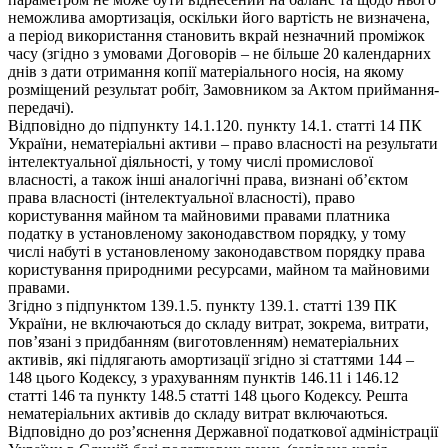
неможлива амортизація, оскільки його вартість не визначена,
а період використання становить вкрай незначний проміжок
часу (згідно з умовами Договорів – не більше 20 календарних
днів з дати отримання копії матеріального носія, на якому
розміщений результат робіт, Замовником за Актом приймання-
передачі).
Відповідно до підпункту 14.1.120. пункту 14.1. статті 14 ПК
України, нематеріальні активи – право власності на результати
інтелектуальної діяльності, у тому числі промислової
власності, а також інші аналогічні права, визнані об’єктом
права власності (інтелектуальної власності), право
користування майном та майновими правами платника
податку в установленому законодавством порядку, у тому
числі набуті в установленому законодавством порядку права
користування природними ресурсами, майном та майновими
правами.
Згідно з підпунктом 139.1.5. пункту 139.1. статті 139 ПК
України, не включаються до складу витрат, зокрема, витрати,
пов’язані з придбанням (виготовленням) нематеріальних
активів, які підлягають амортизації згідно зі статтями 144 –
148 цього Кодексу, з урахуванням пунктів 146.11 і 146.12
статті 146 та пункту 148.5 статті 148 цього Кодексу. Решта
нематеріальних активів до складу витрат включаються.
Відповідно до роз’яснення Державної податкової адміністрації