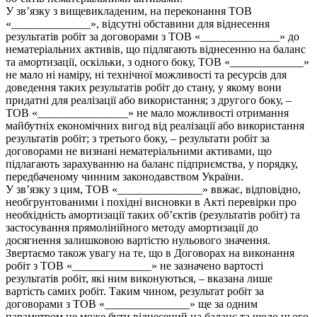
У зв’язку з вищевикладеним, на переконання ТОВ
«______________», відсутні обставини для віднесення
результатів робіт за договорами з ТОВ «______________» до
нематеріальних активів, що підлягають віднесенню на баланс
та амортизації, оскільки, з одного боку, ТОВ «_____________»
не мало ні наміру, ні технічної можливості та ресурсів для
доведення таких результатів робіт до стану, у якому вони
придатні для реалізації або використання; з другого боку, –
ТОВ «________________» не мало можливості отримання
майбутніх економічних вигод від реалізації або використання
результатів робіт; з третього боку, – результати робіт за
договорами не визнані нематеріальними активами, що
підлагають зарахуванню на баланс підприємства, у порядку,
передбаченому чинним законодавством України.
У зв’язку з цим, ТОВ «_______________» ввжає, відповідно,
необгрунтованими і похідні висновки в Акті перевірки про
необхідність амортизації таких об’єктів (результатів робіт) та
застосування прямолінійного методу амортизації до
досягнення залишковою вартістю нульового значення.
Звертаємо також увагу на те, що в Договорах на виконання
робіт з ТОВ «______________» не зазначено вартості
результатів робіт, які ним виконуються, – вказана лише
вартість самих робіт. Таким чином, результат робіт за
договорами з ТОВ «_______________» ще за одним
параметром не може бути віднесений на баланс та щодо нього