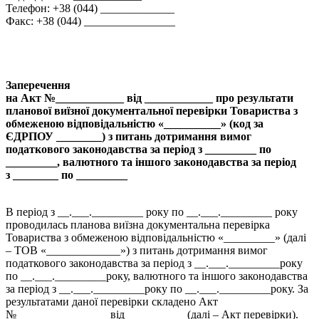
Телефон: +38 (044) _____________
Факс: +38 (044) ________________
Заперечення
на Акт №____________ від ____________ про результати
планової виїзної документальної перевірки Товариства з
обмеженою відповідальністю «__________» (код за
ЄДРПОУ ________) з питань дотримання вимог
податкового законодавства за період з _________ по
_________, валютного та іншого законодавства за період
з ________ по _________
В період з __.___._________ року по __.___._________ року
проводилась планова виїзна документальна перевірка
Товариства з обмеженою відповідальністю «_________» (далі
– ТОВ «_____________») з питань дотримання вимог
податкового законодавства за період з __.___._________року
по __.___._________року, валютного та іншого законодавства
за період з __.___._________року по __.___._________року. За
результатами даної перевірки складено Акт
№________________ від __________ (далі – Акт перевірки).