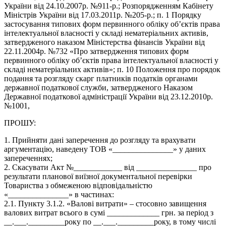
України від 24.10.2007р. №911-р.; Розпорядженням Кабінету
Міністрів України від 17.03.2011р. №205-р.; п. 1 Порядку
застосування типових форм первинного обліку об’єктів права
інтелектуальної власності у складі нематеріальних активів,
затвердженого наказом Міністерства фінансів України від
22.11.2004р. №732 «Про затвердження типових форм
первинного обліку об’єктів права інтелектуальної власності у
складі нематеріальних активів»; п. 10 Положення про порядок
подання та розгляду скарг платників податків органами
державної податкової служби, затвердженого Наказом
Державної податкової адміністрації України від 23.12.2010р.
№1001,
ПРОШУ:
1. Прийняти дані заперечення до розгляду та врахувати
аргументацію, наведену ТОВ «_______________» у даних
запереченнях;
2. Скасувати Акт №____________ від _______________ про
результати планової виїзної документальної перевірки
Товариства з обмеженою відповідальністю
«_______________» в частинах:
2.1. Пункту 3.1.2. «Валові витрати» – стосовно завищення
валових витрат всього в сумі _____________ грн. за період з
__.___._________року по __.___._________року, в тому числі