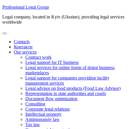
Skip
Professional Legal Group
to
Legal company, located in Kyiv (Ukraine), providing legal services
content
worldwide
Contacts
Контакти
Our services
Contract work
Legal support for IT business
Legal services for online forms of doing business,
marketplaces
Legal support for companies providing facility
management services
Legal advisor on food products (Food Law Advisor)
Representation in state authorities and courts
Document flow optimization
Consulting
Corporate legal relations
Intellectual property
Antimonopoly law
Tax law