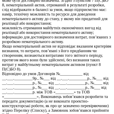
може бути достовірно визначена. Згідно з пунктом 7 П(С)БО
8, нематеріальний актив, отриманий в результаті розробки,
слід відображати в балансі за умов, якщо підприємство має:
намір, технічну можливість та ресурси для доведення
нематеріального активу до стану, у якому він придатний для
реалізації або використання;
можливість отримання майбутніх економічних вигод від
реалізації або використання нематеріального активу;
інформацію для достовірного визначення витрат, пов’язаних з
розробкою нематеріального активу.
Якщо нематеріальний актив не відповідає вказаним критеріям
визнання, то витрати, пов’язані з його придбанням чи
створенням, визнаються витратами того звітного періоду,
протягом якого вони були здійснені, без визнання таких
витрат у майбутньому нематеріальним активом (пункт 8
П(С)БО 8).
Відповідно до умов Договорів №___________ від
__.___._________9р., №___ від __.___._________р., №___ від
__.___._________р., №___ від __.___._________р., №____ від
__.___._________р., №___ від __.___._________р., №___ від
__.___._________р. між ТОВ «_________» та ТОВ
«________________», Виконавець зобов’язався розробити та
передати документацію (а не виконати проектно-
конструкторські роботи, як про це зазначено перевіряючими)
згідно Переліку (Списку), а Замовник зобов’язався прийняти