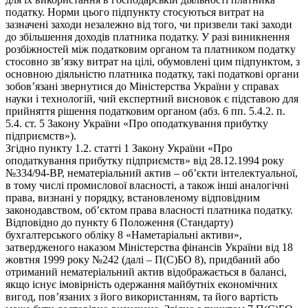
податку. Норми цього підпункту стосуються витрат на
зазначені заходи незалежно від того, чи призвели такі заходи
до збільшення доходів платника податку. У разі виникнення
розбіжностей між податковим органом та платником податку
стосовно зв’язку витрат на цілі, обумовлені цим підпунктом, з
основною діяльністю платника податку, такі податкові органи
зобов’язані звернутися до Міністерства України у справах
науки і технологій, чий експертний висновок є підставою для
прийняття рішення податковим органом (абз. 6 пп. 5.4.2. п.
5.4. ст. 5 Закону України «Про оподаткування прибутку
підприємств»).
Згідно пункту 1.2. статті 1 Закону України «Про
оподаткування прибутку підприємств» від 28.12.1994 року
№334/94-ВР, нематеріальний актив – об’єкти інтелектуальної,
в тому числі промислової власності, а також інші аналогічні
права, визнані у порядку, встановленому відповідним
законодавством, об’єктом права власності платника податку.
Відповідно до пункту 6 Положення (Стандарту)
бухгалтерського обліку 8 «Наметаріальні активи»,
затвердженого наказом Міністерства фінансів України від 18
жовтня 1999 року №242 (далі – П(С)БО 8), придбаний або
отриманий нематеріальний актив відображається в балансі,
якщо існує імовірність одержання майбутніх економічних
вигод, пов’язаних з його використанням, та його вартість