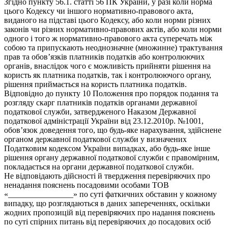
Згідно пункту 56.1. статті 56 ПК України, у разі коли норма
цього Кодексу чи іншого нормативно-правового акта,
виданого на підставі цього Кодексу, або коли норми різних
законів чи різних нормативно-правових актів, або коли норми
одного і того ж нормативно-правового акта суперечать між
собою та припускають неоднозначне (множинне) трактування
прав та обов’язків платників податків або контролюючих
органів, внаслідок чого є можливість прийняти рішення на
користь як платника податків, так і контролюючого органу,
рішення приймається на користь платника податків.
Відповідно до пункту 10 Положення про порядок подання та
розгляду скарг платників податків органами державної
податкової служби, затвердженого Наказом Державної
податкової адміністрації України від 23.12.2010р. №1001,
обов’язок доведення того, що будь-яке нарахування, здійснене
органом державної податкової служби у визначених
Податковим кодексом України випадках, або будь-яке інше
рішення органу державної податкової служби є правомірним,
покладається на органи державної податкової служби.
Не відповідають дійсності й твердження перевіряючих про
ненадання пояснень посадовими особами ТОВ
«________________» по суті фаткичних обставин у кожному
випадку, що розглядаються в даних запереченнях, оскільки
жодних пропозицій від перевіряючих про надання пояснень
по суті спірних питань від перевіряючих до посадових осіб