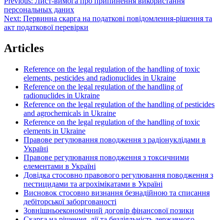
Post
Previous:
Лист-вимога про припинення використання
персональных даних
navigation
Next:
Первинна скарга на податкові повідомлення-рішення та
акт податкової перевірки
Articles
Reference on the legal regulation of the handling of toxic
elements, pesticides and radionuclides in Ukraine
Reference on the legal regulation of the handling of
radionuclides in Ukraine
Reference on the legal regulation of the handling of pesticides
and agrochemicals in Ukraine
Reference on the legal regulation of the handling of toxic
elements in Ukraine
Правове регулювання поводження з радіонуклідами в
Україні
Правове регулювання поводження з токсичними
елементами в Україні
Довідка стосовно правового регулювання поводження з
пестицидами та агрохімікатами в Україні
Висновок стосовно визнання безнадійною та списання
дебіторської заборгованості
Зовнішньоекономічний договір фінансової позики
Скарга на рішення, дії та бездіяльність державного