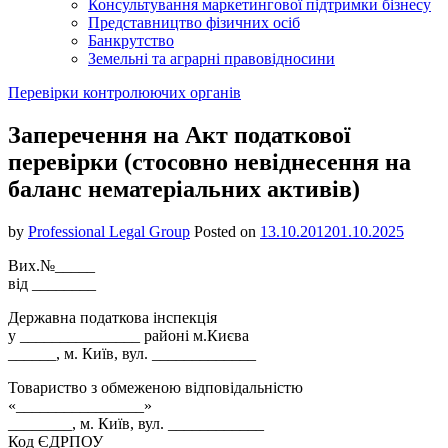
Консультування маркетингової підтримки бізнесу
Представництво фізичних осіб
Банкрутство
Земельні та аграрні правовідносини
Перевірки контролюючих органів
Заперечення на Акт податкової
перевірки (стосовно невіднесення на
баланс нематеріальних активів)
by
Professional Legal Group
Posted on
13.10.2012
01.10.2025
Вих.№_____
від ________
Державна податкова інспекція
у _______________ районі м.Києва
______, м. Київ, вул. _____________
Товариство з обмеженою відповідальністю
«________________»
________, м. Київ, вул. ____________
Код ЄДРПОУ____________