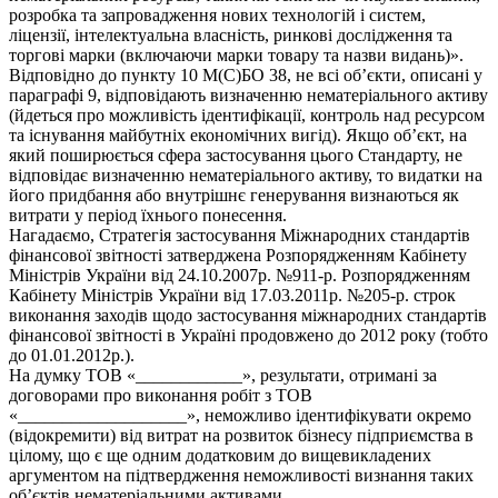
розробка та запровадження нових технологій і систем,
ліцензії, інтелектуальна власність, ринкові дослідження та
торгові марки (включаючи марки товару та назви видань)».
Відповідно до пункту 10 М(С)БО 38, не всі об’єкти, описані у
параграфі 9, відповідають визначенню нематеріального активу
(йдеться про можливість ідентифікації, контроль над ресурсом
та існування майбутніх економічних вигід). Якщо об’єкт, на
який поширюється сфера застосування цього Стандарту, не
відповідає визначенню нематеріального активу, то видатки на
його придбання або внутрішнє генерування визнаються як
витрати у період їхнього понесення.
Нагадаємо, Стратегія застосування Міжнародних стандартів
фінансової звітності затверджена Розпорядженням Кабінету
Міністрів України від 24.10.2007р. №911-р. Розпорядженням
Кабінету Міністрів України від 17.03.2011р. №205-р. строк
виконання заходів щодо застосування міжнародних стандартів
фінансової звітності в Україні продовжено до 2012 року (тобто
до 01.01.2012р.).
На думку ТОВ «____________», результати, отримані за
договорами про виконання робіт з ТОВ
«___________________», неможливо ідентифікувати окремо
(відокремити) від витрат на розвиток бізнесу підприємства в
цілому, що є ще одним додатковим до вищевикладених
аргументом на підтвердження неможливості визнання таких
об’єктів нематеріальними активами.