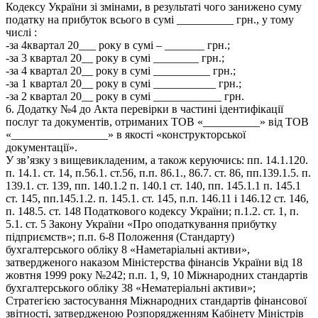
Кодексу України зі змінами, в результаті чого занижено суму
податку на прибуток всього в сумі __________ грн., у тому
числі :
-за 4квартал 20___ року в сумі – _______ грн.;
-за 3 квартал 20__ року в сумі ________ грн.;
-за 4 квартал 20__ року в сумі __________ грн.;
-за 1 квартал 20__ року в сумі ___________ грн.;
-за 2 квартал 20__ року в сумі ____________ грн.
6. Додатку №4 до Акта перевірки в частині ідентифікації
послуг та документів, отриманих ТОВ «__________» від ТОВ
«_________________» в якості «конструкторської
документації».
У зв’язку з вищевикладеним, а також керуючись: пп. 14.1.120.
п. 14.1. ст. 14, п.56.1. ст.56, п.п. 86.1., 86.7. ст. 86, пп.139.1.5. п.
139.1. ст. 139, пп. 140.1.2 п. 140.1 ст. 140, пп. 145.1.1 п. 145.1
ст. 145, пп.145.1.2. п. 145.1. ст. 145, п.п. 146.11 і 146.12 ст. 146,
п. 148.5. ст. 148 Податкового кодексу України; п.1.2. ст. 1, п.
5.1. ст. 5 Закону України «Про оподаткування прибутку
підприємств»; п.п. 6-8 Положення (Стандарту)
бухгалтерського обліку 8 «Наметаріальні активи»,
затвердженого наказом Міністерства фінансів України від 18
жовтня 1999 року №242; п.п. 1, 9, 10 Міжнародних стандартів
бухгалтерського обліку 38 «Нематеріальні активи»;
Стратегією застосування Міжнародних стандартів фінансової
звітності, затвердженою Розпорядженням Кабінету Міністрів