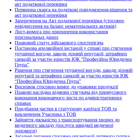
акт податкової перевірки
Первинна скарга на податкові повідомлення-рішення та
акт податкової перевірки
Заперечення на Акт податкової перевірки (стосовно
невіднесення на баланс нематеріальних активів)
Лист-вимога про припинення використання
персональных даних
Правовий статус військового спостерігача
Постанова апеляційної інстанції у справі про стягнення
упущеної вигоди, шкоди діловій репутації, штрафних
санкцій за участю юристів ЮК “Професійна Юридична
Група”
Рішення про стягнення упущеної вигоди, шкоди діловій
репутації та штрафних санкцій за участю юристів ЮК
“Професійна Юридична Група”
Висновок стосовно вимог до упаковки продукції
Правові наслідки відмови стягувача від примусового
виконання виконавчого листа по адміністративних
справах
Придбання частки в статутному капіталі ТОВ та
виключення Учасника з ТОВ
Зайняття діяльністю з транспортування хворих до
медичного закладу (послуги швидкої медичної
допомоги)
Загальні питання стосовно організації дитячого гуртка