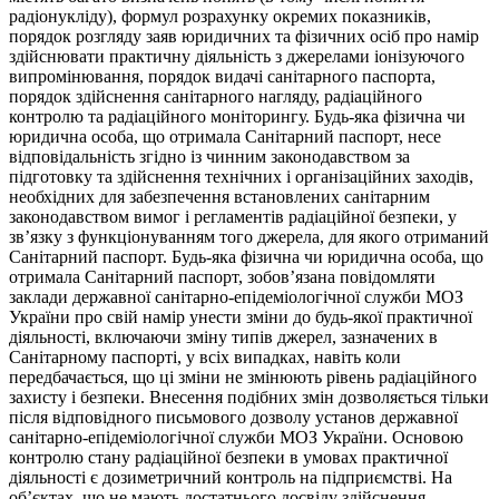
радіонукліду), формул розрахунку окремих показників,
порядок розгляду заяв юридичних та фізичних осіб про намір
здійснювати практичну діяльність з джерелами іонізуючого
випромінювання, порядок видачі санітарного паспорта,
порядок здійснення санітарного нагляду, радіаційного
контролю та радіаційного моніторингу. Будь-яка фізична чи
юридична особа, що отримала Санітарний паспорт, несе
відповідальність згідно із чинним законодавством за
підготовку та здійснення технічних і організаційних заходів,
необхідних для забезпечення встановлених санітарним
законодавством вимог і регламентів радіаційної безпеки, у
зв’язку з функціонуванням того джерела, для якого отриманий
Санітарний паспорт. Будь-яка фізична чи юридична особа, що
отримала Санітарний паспорт, зобов’язана повідомляти
заклади державної санітарно-епідеміологічної служби МОЗ
України про свій намір унести зміни до будь-якої практичної
діяльності, включаючи зміну типів джерел, зазначених в
Санітарному паспорті, у всіх випадках, навіть коли
передбачається, що ці зміни не змінюють рівень радіаційного
захисту і безпеки. Внесення подібних змін дозволяється тільки
після відповідного письмового дозволу установ державної
санітарно-епідеміологічної служби МОЗ України. Основою
контролю стану радіаційної безпеки в умовах практичної
діяльності є дозиметричний контроль на підприємстві. На
об’єктах, що не мають достатнього досвіду здійснення