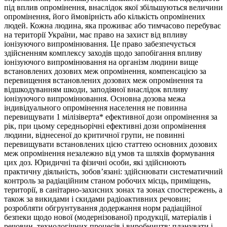
під вплив опромінення, внаслідок якої збільшуються величини
опромінення, його ймовірність або кількість опромінених
людей. Кожна людина, яка проживає або тимчасово перебуває
на території України, має право на захист від впливу
іонізуючого випромінювання. Це право забезпечується
здійсненням комплексу заходів щодо запобігання впливу
іонізуючого випромінювання на організм людини вище
встановлених дозових меж опромінення, компенсацією за
перевищення встановлених дозових меж опромінення та
відшкодуванням шкоди, заподіяної внаслідок впливу
іонізуючого випромінювання. Основна дозова межа
індивідуального опромінення населення не повинна
перевищувати 1 мілізіверта* ефективної дози опромінення за
рік, при цьому середньорічні ефективні дози опромінення
людини, віднесеної до критичної групи, не повинні
перевищувати встановлених цією статтею основних дозових
меж опромінення незалежно від умов та шляхів формування
цих доз. Юридичні та фізичні особи, які здійснюють
практичну діяльність, зобов’язані: здійснювати систематичний
контроль за радіаційним станом робочих місць, приміщень,
території, в санітарно-захисних зонах та зонах спостережень, а
також за викидами і скидами радіоактивних речовин;
розробляти обгрунтування додержання норм радіаційної
безпеки щодо нової (модернізованої) продукції, матеріалів і
речовин, технологічних процесів і виробництв; планувати і