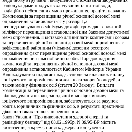
медичному втручанні ; вимушеного споживання забруднених
радіонуклідами продуктів харчування та питної води;
радіаційно небезпечних умов проживання, праці та навчання.
Компенсація за перевищення річної основної дозової межі
опромінення встановлюється у розмірі 1,2
неоподатковуваного мінімуму доходів громадян за кожний
мілізіверт перевищення встановленої цим Законом допустимої
межі опромінення. Підставою для виплати компенсації особам
за перевищення річної основної дозової межі опромінення є
зафіксований районним (міським) дозовим реєстром
опромінення факт перевищення річної основної дозової межі
опромінення не з власної вини особи. Порядок надання
компенсації за перевищення річної основної дозової межі
опромінення встановлюється Кабінетом Міністрів України.
Відшкодуванню підлягає шкода, заподіяна внаслідок впливу
іонізуючого випромінювання життю та здоров’ю людей, а
також майну фізичних осіб (стаття 20 Закону). Виплати
компенсації за перевищення річної основної дозової межі та
відшкодування шкоди, заподіяної внаслідок впливу
іонізуючого випромінювання, забезпечуються за рахунок
коштів юридичних та фізичних осіб, в результаті практичної
діяльності яких сталося перевищення.
Закон України “Про використання ядерної енергії та
радіаційну безпеку” від 08.02.1995р. N 39/95-ВР містить
визначення, зокрема, понять: джерело іонізуючого