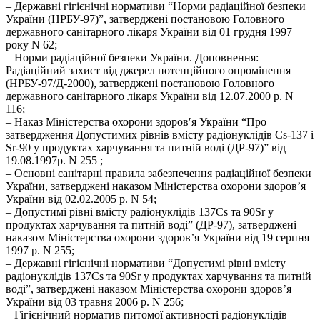
– Державні гігієнічні нормативи “Норми радіаційної безпеки
України (НРБУ-97)”, затверджені постановою Головного
державного санітарного лікаря України від 01 грудня 1997
року N 62;
– Норми радіаційної безпеки України. Доповнення:
Радіаційний захист від джерел потенційного опромінення
(НРБУ-97/Д-2000), затверджені постановою Головного
державного санітарного лікаря України від 12.07.2000 р. N
116;
– Наказ Міністерства охорони здоровʹя України “Про
затвердження Допустимих рівнів вмісту радіонуклідів Cs-137 і
Sr-90 у продуктах харчування та питній воді (ДР-97)” від
19.08.1997р. N 255 ;
– Основні санітарні правила забезпечення радіаційної безпеки
України, затверджені наказом Міністерства охорони здоров’я
України від 02.02.2005 р. N 54;
– Допустимі рівні вмісту радіонуклідів 137Cs та 90Sr у
продуктах харчування та питній воді” (ДР-97), затверджені
наказом Міністерства охорони здоров’я України від 19 серпня
1997 р. N 255;
– Державні гігієнічні нормативи “Допустимі рівні вмісту
радіонуклідів 137Cs та 90Sr у продуктах харчування та питній
воді”, затверджені наказом Міністерства охорони здоров’я
України від 03 травня 2006 р. N 256;
– Гігієнічний норматив питомої активності радіонуклідів