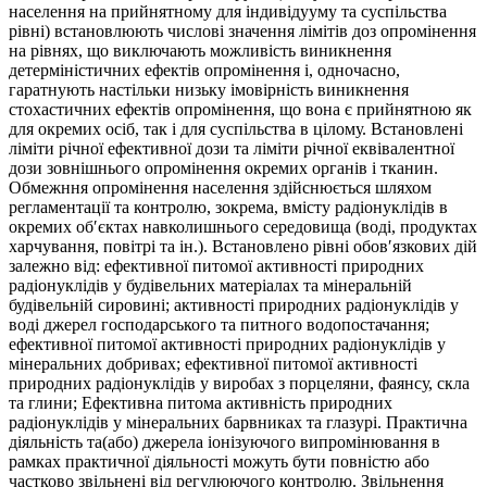
населення на прийнятному для індивідууму та суспільства
рівні) встановлюють числові значення лімітів доз опромінення
на рівнях, що виключають можливість виникнення
детерміністичних ефектів опромінення і, одночасно,
гаратнують настільки низьку імовірність виникнення
стохастичних ефектів опромінення, що вона є прийнятною як
для окремих осіб, так і для суспільства в цілому. Встановлені
ліміти річної ефективної дози та ліміти річної еквівалентної
дози зовнішнього опромінення окремих органів і тканин.
Обмежння опромінення населення здійснюється шляхом
регламентації та контролю, зокрема, вмісту радіонуклідів в
окремих обʹєктах навколишнього середовища (воді, продуктах
харчування, повітрі та ін.). Встановлено рівні обовʹязкових дій
залежно від: ефективної питомої активності природних
радіонуклідів у будівельних матеріалах та мінеральній
будівельній сировині; активності природних радіонуклідів у
воді джерел господарського та питного водопостачання;
ефективної питомої активності природних радіонуклідів у
мінеральних добривах; ефективної питомої активності
природних радіонуклідів у виробах з порцеляни, фаянсу, скла
та глини; Ефективна питома активність природних
радіонуклідів у мінеральних барвниках та глазурі. Практична
діяльність та(або) джерела іонізуючого випромінювання в
рамках практичної діяльності можуть бути повністю або
частково звільнені від регулюючого контролю. Звільнення