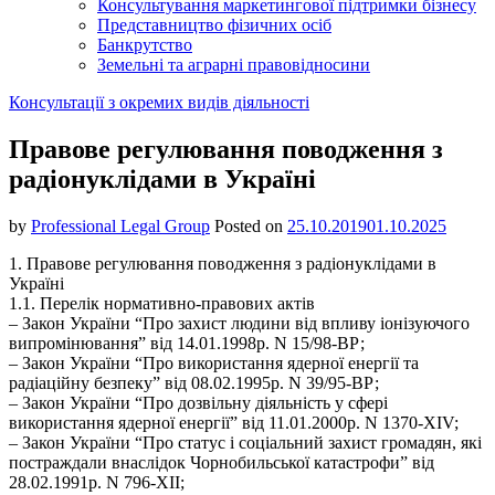
Консультування маркетингової підтримки бізнесу
Представництво фізичних осіб
Банкрутство
Земельні та аграрні правовідносини
Консультації з окремих видів діяльності
Правове регулювання поводження з
радіонуклідами в Україні
by
Professional Legal Group
Posted on
25.10.2019
01.10.2025
1. Правове регулювання поводження з радіонуклідами в
Україні
1.1. Перелік нормативно-правових актів
– Закон України “Про захист людини від впливу іонізуючого
випромінювання” від 14.01.1998р. N 15/98-ВР;
– Закон України “Про використання ядерної енергії та
радіаційну безпеку” від 08.02.1995р. N 39/95-ВР;
– Закон України “Про дозвільну діяльність у сфері
використання ядерної енергії” від 11.01.2000р. N 1370-XIV;
– Закон України “Про статус і соціальний захист громадян, які
постраждали внаслідок Чорнобильської катастрофи” від
28.02.1991р. N 796-XII;