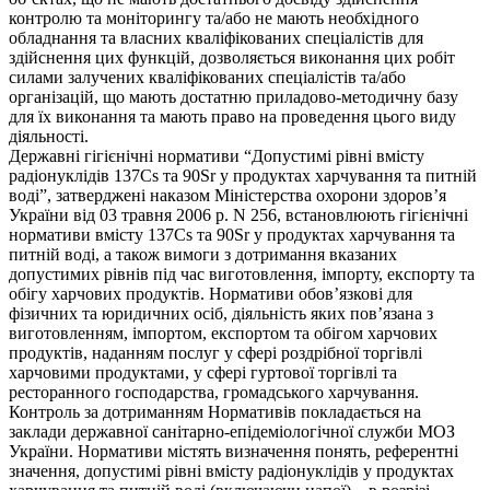
контролю та моніторингу та/або не мають необхідного
обладнання та власних кваліфікованих спеціалістів для
здійснення цих функцій, дозволяється виконання цих робіт
силами залучених кваліфікованих спеціалістів та/або
організацій, що мають достатню приладово-методичну базу
для їх виконання та мають право на проведення цього виду
діяльності.
Державні гігієнічні нормативи “Допустимі рівні вмісту
радіонуклідів 137Cs та 90Sr у продуктах харчування та питній
воді”, затверджені наказом Міністерства охорони здоров’я
України від 03 травня 2006 р. N 256, встановлюють гігієнічні
нормативи вмісту 137Cs та 90Sr у продуктах харчування та
питній воді, а також вимоги з дотримання вказаних
допустимих рівнів під час виготовлення, імпорту, експорту та
обігу харчових продуктів. Нормативи обов’язкові для
фізичних та юридичних осіб, діяльність яких пов’язана з
виготовленням, імпортом, експортом та обігом харчових
продуктів, наданням послуг у сфері роздрібної торгівлі
харчовими продуктами, у сфері гуртової торгівлі та
ресторанного господарства, громадського харчування.
Контроль за дотриманням Нормативів покладається на
заклади державної санітарно-епідеміологічної служби МОЗ
України. Нормативи містять визначення понять, референтні
значення, допустимі рівні вмісту радіонуклідів у продуктах