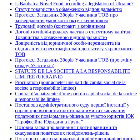
Is Baobab a Novel Food according a legislation of Ukraine?
Статут товариства з обмеженою відповідальністю
Протокол Загальних Зборів Учасників ТОВ про
затвердження умов контракту з керівником
Трудовий договір (контракт) з керівником
Договір купівлі-продажу частки в статутному капіталі
Товариства з обмеженою відповідальністю
Довіреність від юридичної особи-нерезидента на
підписання та реєстрацію змін до статуту українського
ТОВ
Протокол Загальних Зборів Учасників ТОВ (про зміну
складу Учасників)
STATUTS DE LA SOCIETE A LA RESPONSABILITE
LIMITEE (UKRAINE)
Procuration (pour acheter une part du capital social de la
societe a responsabilite limitee)
Contrat d`achat-vente d`une part du capital social de la societe
a responsabilite limitee
Постанова адміністративного суду першої інстанції у
справі про визнання протиправними та скасування
податкових повідомлень-рішень за участю юристів ЮК
“Професійна Юридична Група”
Позовна заява про визнання протиправними та
скасування податкових повідомлень-рішень
Повторна скарга на податкові повідомлення-рішення та