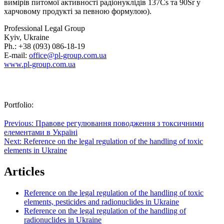
вимірів питомої активності радіонуклідів 137Cs та 90Sr у
харчовому продукті за певною формулою).
Professional Legal Group
Kyiv, Ukraine
Ph.: +38 (093) 086-18-19
E-mail:
office@pl-group.com.ua
www.pl-group.com.ua
Portfolio:
Post
Previous:
Правове регулювання поводження з токсичними
елементами в Україні
navigation
Next:
Reference on the legal regulation of the handling of toxic
elements in Ukraine
Articles
Reference on the legal regulation of the handling of toxic
elements, pesticides and radionuclides in Ukraine
Reference on the legal regulation of the handling of
radionuclides in Ukraine