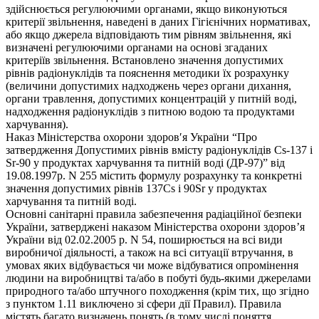
здійснюється регулюючими органами, якщо виконуються
критерії звільнення, наведені в даних Гігієнічних нормативах,
або якщо джерела відповідають тим рівням звільнення, які
визначені регулюючими органами на основі згаданих
критеріїв звільнення. Встановлено значення допустимих
рівнів радіонуклідів та пояснення методики їх розрахунку
(величини допустимих надходжень через органи дихання,
органи травлення, допустимих концентрацій у питній воді,
надходження радіонуклідів з питною водою та продуктами
харчування).
Наказ Міністерства охорони здоровʹя України “Про
затвердження Допустимих рівнів вмісту радіонуклідів Cs-137 і
Sr-90 у продуктах харчування та питній воді (ДР-97)” від
19.08.1997р. N 255 містить формулу розрахунку та конкретні
значення допустимих рівнів 137Cs і 90Sr у продуктах
харчування та питній воді.
Основні санітарні правила забезпечення радіаційної безпеки
України, затверджені наказом Міністерства охорони здоров’я
України від 02.02.2005 р. N 54, поширюється на всі види
виробничої діяльності, а також на всі ситуації втручання, в
умовах яких відбувається чи може відбуватися опромінення
людини на виробництві та/або в побуті будь-якими джерелами
природного та/або штучного походження (крім тих, що згідно
з пунктом 1.11 виключено зі сфери дії Правил). Правила
містять багато визначень понять (в тому числі поняття