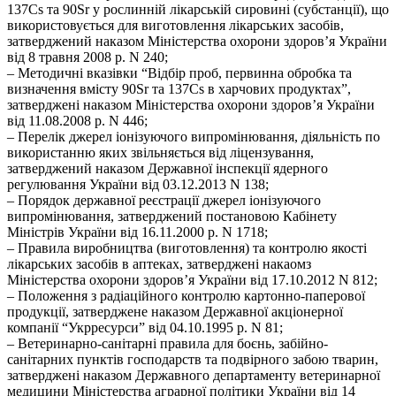
137Cs та 90Sr у рослинній лікарській сировині (субстанції), що
використовується для виготовлення лікарських засобів,
затверджений наказом Міністерства охорони здоров’я України
від 8 травня 2008 р. N 240;
– Методичні вказівки “Відбір проб, первинна обробка та
визначення вмісту 90Sr та 137Cs в харчових продуктах”,
затверджені наказом Міністерства охорони здоров’я України
від 11.08.2008 р. N 446;
– Перелік джерел іонізуючого випромінювання, діяльність по
використанню яких звільняється від ліцензування,
затверджений наказом Державної інспекції ядерного
регулювання України від 03.12.2013 N 138;
– Порядок державної реєстрації джерел іонізуючого
випромінювання, затверджений постановою Кабінету
Міністрів України від 16.11.2000 р. N 1718;
– Правила виробництва (виготовлення) та контролю якості
лікарських засобів в аптеках, затверджені накаомз
Міністерства охорони здоров’я України від 17.10.2012 N 812;
– Положення з радіаційного контролю картонно-паперової
продукції, затверджене наказом Державної акціонерної
компанії “Укрресурси” від 04.10.1995 р. N 81;
– Ветеринарно-санітарні правила для боєнь, забійно-
санітарних пунктів господарств та подвірного забою тварин,
затверджені наказом Державного департаменту ветеринарної
медицини Міністерства аграрної політики України від 14