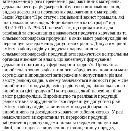
затвердження у разі перевезення радіоактивних матеріалів,
державна реєстрація джерел іонізуючого випромінювання,
видача дозволів на перевезення радіоактивних матеріалів.
Закон України “Про статус і соціальний захист громадян, які
постраждали внаслідок Чорнобильської катастрофи” від
28.02.1991р. N 796-XII передбачає, що придатними для
реалізації та споживання вважаються продукти харчування та
сільськогосподарська продукція, в яких вміст радіонуклідів не
перевищує затверджених допустимих рівнів. Допустимі рівні
вмісту радіонуклідів у продуктах харчування та
сільськогосподарській продукції затверджуються центральним
органом виконавчої влади, що забезпечує формування
державної політики у сфері охорони здоров’я. Продукція,
вироблена в зонах радіоактивного забруднення, повинна мати
сертифікат відповідності затвердженим допустимим рівням
вмісту радіонуклідів, в якому зазначаються відомості про місце
виробництва продукції, вміст радіонуклідів, відповідального
виробника цієї продукції і контролера, який перевірив її на
вміст радіонуклідів. Виробництво та реалізація продукції,
радіоактивна забрудненість якої перевищує допустимі рівні
вмісту радіонуклідів, за винятком продукції науково-
виробничого та дослідного характеру, забороняються. У разі
неможливості використання та переробки продукції,
забрудненої радіонуклідами понад затверджені допустимі
рівні, вона підлягає вилученню та знищенню у порядку,