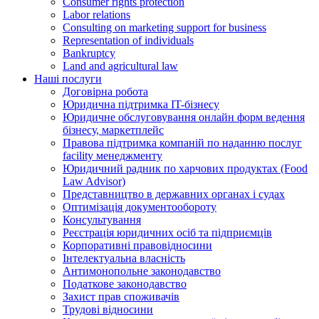
Consumer rights protection
Labor relations
Consulting on marketing support for business
Representation of individuals
Bankruptcy
Land and agricultural law
Наші послуги
Договірна робота
Юридична підтримка IT-бізнесу
Юридичне обслуговування онлайн форм ведення
бізнесу, маркетплейс
Правова підтримка компаній по наданню послуг
facility менеджменту
Юридичний радник по харчових продуктах (Food
Law Advisor)
Представництво в державних органах і судах
Оптимізація документообороту
Консультування
Реєстрація юридичних осіб та підприємців
Корпоративні правовідносини
Інтелектуальна власність
Антимонопольне законодавство
Податкове законодавство
Захист прав споживачів
Трудові відносини