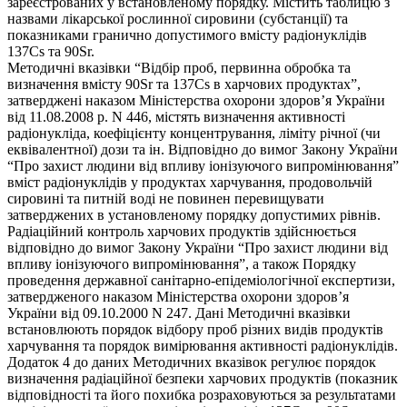
зареєстрованих у встановленому порядку. Містить таблицю з
назвами лікарської рослинної сировини (субстанції) та
показниками гранично допустимого вмісту радіонуклідів
137Cs та 90Sr.
Методичні вказівки “Відбір проб, первинна обробка та
визначення вмісту 90Sr та 137Cs в харчових продуктах”,
затверджені наказом Міністерства охорони здоров’я України
від 11.08.2008 р. N 446, містять визначення активності
радіонукліда, коефіцієнту концентрування, ліміту річної (чи
еквівалентної) дози та ін. Відповідно до вимог Закону України
“Про захист людини від впливу іонізуючого випромінювання”
вміст радіонуклідів у продуктах харчування, продовольчій
сировині та питній воді не повинен перевищувати
затверджених в установленому порядку допустимих рівнів.
Радіаційний контроль харчових продуктів здійснюється
відповідно до вимог Закону України “Про захист людини від
впливу іонізуючого випромінювання”, а також Порядку
проведення державної санітарно-епідеміологічної експертизи,
затвердженого наказом Міністерства охорони здоров’я
України від 09.10.2000 N 247. Дані Методичні вказівки
встановлюють порядок відбору проб різних видів продуктів
харчування та порядок вимірювання активності радіонуклідів.
Додаток 4 до даних Методичних вказівок регулює порядок
визначення радіаційної безпеки харчових продуктів (показник
відповідності та його похибка розраховуються за результатами