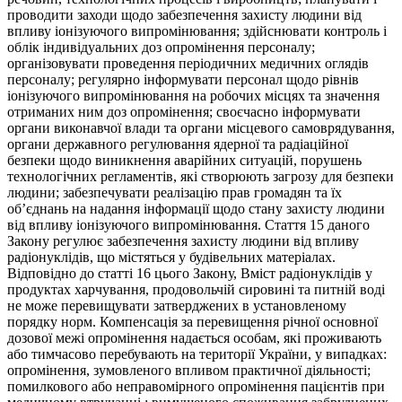
проводити заходи щодо забезпечення захисту людини від
впливу іонізуючого випромінювання; здійснювати контроль і
облік індивідуальних доз опромінення персоналу;
організовувати проведення періодичних медичних оглядів
персоналу; регулярно інформувати персонал щодо рівнів
іонізуючого випромінювання на робочих місцях та значення
отриманих ним доз опромінення; своєчасно інформувати
органи виконавчої влади та органи місцевого самоврядування,
органи державного регулювання ядерної та радіаційної
безпеки щодо виникнення аварійних ситуацій, порушень
технологічних регламентів, які створюють загрозу для безпеки
людини; забезпечувати реалізацію прав громадян та їх
об’єднань на надання інформації щодо стану захисту людини
від впливу іонізуючого випромінювання. Стаття 15 даного
Закону регулює забезпечення захисту людини від впливу
радіонуклідів, що містяться у будівельних матеріалах.
Відповідно до статті 16 цього Закону, Вміст радіонуклідів у
продуктах харчування, продовольчій сировині та питній воді
не може перевищувати затверджених в установленому
порядку норм. Компенсація за перевищення річної основної
дозової межі опромінення надається особам, які проживають
або тимчасово перебувають на території України, у випадках:
опромінення, зумовленого впливом практичної діяльності;
помилкового або неправомірного опромінення пацієнтів при