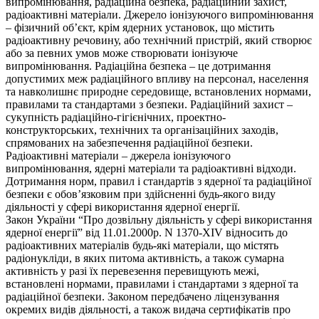
випромінювання, радіаційна безпека, радіаційний захист,
радіоактивні матеріали. Джерело іонізуючого випромінювання
– фізичний об’єкт, крім ядерних установок, що містить
радіоактивну речовину, або технічний пристрій, який створює
або за певних умов може створювати іонізуюче
випромінювання. Радіаційна безпека – це дотримання
допустимих меж радіаційного впливу на персонал, населення
та навколишнє природне середовище, встановлених нормами,
правилами та стандартами з безпеки. Радіаційний захист –
сукупність радіаційно-гігієнічних, проектно-
конструкторських, технічних та організаційних заходів,
спрямованих на забезпечення радіаційної безпеки.
Радіоактивні матеріали – джерела іонізуючого
випромінювання, ядерні матеріали та радіоактивні відходи.
Дотримання норм, правил і стандартів з ядерної та радіаційної
безпеки є обов’язковим при здійсненні будь-якого виду
діяльності у сфері використання ядерної енергії.
Закон України “Про дозвільну діяльність у сфері використання
ядерної енергії” від 11.01.2000р. N 1370-XIV відносить до
радіоактивних матеріалів будь-які матеріали, що містять
радіонукліди, в яких питома активність, а також сумарна
активність у разі їх перевезення перевищують межі,
встановлені нормами, правилами і стандартами з ядерної та
радіаційної безпеки. Законом передбачено ліцензування
окремих видів діяльності, а також видача сертифікатів про