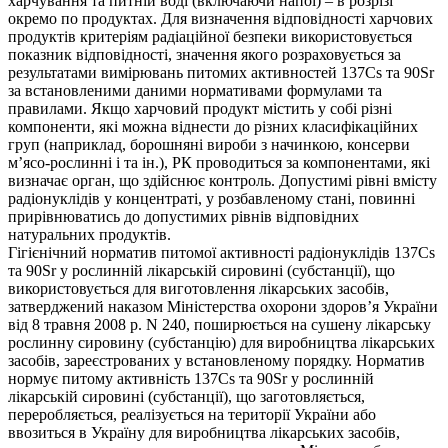
харчування та питній воді (включаючи напої) – в розрізі
окремо по продуктах. Для визначення відповідності харчових
продуктів критеріям радіаційної безпеки використовується
показник відповідності, значення якого розраховується за
результатами вимірювань питомих активностей 137Cs та 90Sr
за встановленими даними нормативами формулами та
правилами. Якщо харчовий продукт містить у собі різні
компоненти, які можна віднести до різних класифікаційних
груп (наприклад, борошняні вироби з начинкою, консерви
м’ясо-рослинні і та ін.), РК проводиться за компонентами, які
визначає орган, що здійснює контроль. Допустимі рівні вмісту
радіонуклідів у концентраті, у розбавленому стані, повинні
прирівнюватись до допустимих рівнів відповідних
натуральних продуктів.
Гігієнічний норматив питомої активності радіонуклідів 137Cs
та 90Sr у рослинній лікарській сировині (субстанції), що
використовується для виготовлення лікарських засобів,
затверджений наказом Міністерства охорони здоров’я України
від 8 травня 2008 р. N 240, поширюється на сушену лікарську
рослинну сировину (субстанцію) для виробництва лікарських
засобів, зареєстрованих у встановленому порядку. Норматив
нормує питому активність 137Cs та 90Sr у рослинній
лікарській сировині (субстанції), що заготовляється,
переробляється, реалізується на території України або
ввозиться в Україну для виробництва лікарських засобів,