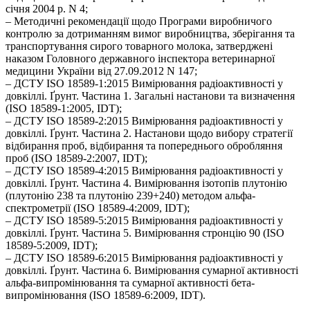
січня 2004 р. N 4;
– Методичні рекомендації щодо Програми виробничого
контролю за дотриманням вимог виробництва, зберігання та
транспортування сирого товарного молока, затверджені
наказом Головного державного інспектора ветеринарної
медицини України від 27.09.2012 N 147;
– ДСТУ ISO 18589-1:2015 Вимірювання радіоактивності у
довкіллі. Ґрунт. Частина 1. Загальні настанови та визначення
(ISO 18589-1:2005, IDT);
– ДСТУ ISO 18589-2:2015 Вимірювання радіоактивності у
довкіллі. Ґрунт. Частина 2. Настанови щодо вибору стратегії
відбирання проб, відбирання та попереднього обробляння
проб (ISO 18589-2:2007, IDT);
– ДСТУ ISO 18589-4:2015 Вимірювання радіоактивності у
довкіллі. Ґрунт. Частина 4. Вимірювання ізотопів плутонію
(плутонію 238 та плутонію 239+240) методом альфа-
спектрометрії (ISO 18589-4:2009, IDT);
– ДСТУ ISO 18589-5:2015 Вимірювання радіоактивності у
довкіллі. Ґрунт. Частина 5. Вимірювання стронцію 90 (ISO
18589-5:2009, IDT);
– ДСТУ ISO 18589-6:2015 Вимірювання радіоактивності у
довкіллі. Ґрунт. Частина 6. Вимірювання сумарної активності
альфа-випромінювання та сумарної активності бета-
випромінювання (ISO 18589-6:2009, IDT).