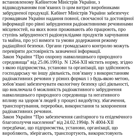
встановленому Кабінетом Міністрів України, з
відшкодуванням пов’язаних із цим витрат виробниками
забрудненої продукції. Кабінет Міністрів України забезпечує
громадянам України надання повної, своєчасної та достовірної
інформації про рівні забруднення радіоактивними речовинами
місцевостей, на яких вони проживають або працюють, про
ступінь забрудненості радіонуклідами продуктів харчування
та майна, про усі вимоги та умови додержання режиму
радіаційної безпеки. Органи громадського контролю можуть
перевіряти достовірність зазначеної інформації.
Закон України “Про охорону навколишнього природного
середовища” від 25.06.1991р. N 1264-XII містить норму, згідно
з якою підприємства, установи та організації, що здійснюють
господарську чи іншу діяльність, пов’язану з використанням
радіоактивних речовин у різних формах і з будь-якою метою,
зобов’язані забезпечувати екологічну безпеку цієї діяльності,
що виключала б можливість радіоактивного забруднення
навколишнього природного середовища та негативного
впливу на здоров’я людей у процесі видобутку, збагачення,
транспортування, переробки, використання та захоронення
радіоактивних речовин.
Закон України “Про забезпечення санітарного та епідемічного
благополуччя населення” від 24.02.1994р. N 4004-XII
передбачає, що підприємства, установи, організації, що
виробляють, зберігають, транспортують, використовують