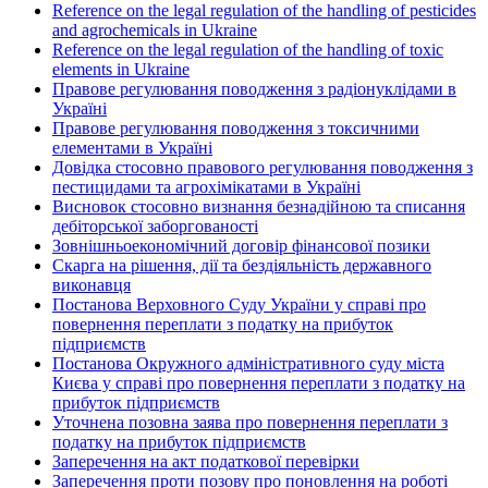
Reference on the legal regulation of the handling of pesticides
and agrochemicals in Ukraine
Reference on the legal regulation of the handling of toxic
elements in Ukraine
Правове регулювання поводження з радіонуклідами в
Україні
Правове регулювання поводження з токсичними
елементами в Україні
Довідка стосовно правового регулювання поводження з
пестицидами та агрохімікатами в Україні
Висновок стосовно визнання безнадійною та списання
дебіторської заборгованості
Зовнішньоекономічний договір фінансової позики
Скарга на рішення, дії та бездіяльність державного
виконавця
Постанова Верховного Суду України у справі про
повернення переплати з податку на прибуток
підприємств
Постанова Окружного адміністративного суду міста
Києва у справі про повернення переплати з податку на
прибуток підприємств
Уточнена позовна заява про повернення переплати з
податку на прибуток підприємств
Заперечення на акт податкової перевірки
Заперечення проти позову про поновлення на роботі