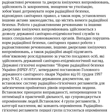
радіоактивні речовини та джерела іонізуючих випромінювань,
здійснюють їх захоронення, знищення чи утилізацію,
зобов’язані дотримувати норм радіаційної безпеки,
відповідних санітарних правил, а також норм, установлених
іншими актами законодавства, що містять вимоги радіаційної
безпеки. Роботи з радіоактивними речовинами та іншими
джерелами іонізуючих випромінювань здійснюються з
дозволу державної санітарно-епідеміологічної служби та
інших спеціально уповноважених органів. Випадки порушень
норм радіаційної безпеки, санітарних правил роботи з
радіоактивними речовинами, іншими джерелами іонізуючих
випромінювань, а також радіаційні аварії підлягають
обов’язковому розслідуванню за участю посадових осіб, які
здійснюють державний санітарно-епідеміологічний нагляд.
Державні гігієнічні нормативи “Норми радіаційної безпеки
України (НРБУ-97)”, затверджені постановою Головного
державного санітарного лікаря України від 01 грудня 1997
року N 62, є основним державним документом, що
встановлює систему радіаційно-гігієнічних регламентів для
забезпечення прийнятних рівнів опромінення людини.
Встановлює принципи виправданості, неперевищення та
оптимізації в практичній діяльності, що супроводжується
опроміненням людей.Встановлює 4 групи регламентів, 3
категорії населення, які зазнають опромінення. Радіаційно-
гігієнічні регламенти першої групи (стосуються опромінення