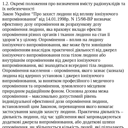
1.2. Окремі положення про визначення вмісту радіонуклідів та
їх небезпечності
Закон України “Про захист людини від впливу іонізуючого
випромінювання” від 14.01.1998р. N 15/98-ВР визначає
ефективну дозу опромінення як розрахункову дозу
опромінення людини, яка враховує вклади ефектів
опромінення різних органів і тканин людини на стан її
здоров’я у цілому. Опромінення – вплив на людину
іонізуючого випромінювання, яке може бути зовнішнім
опроміненням внаслідок практичної діяльності від джерел
іонізуючого випромінювання поза тілом людини або
внутрішнім опроміненням від джерел іонізуючого
випромінювання, які знаходяться всередині тіла людини.
Опромінення населення – опромінення, якого зазнає (зазнала)
людина від ядерних установок і джерел іонізуючого
випромінювання, за винятком професійного і медичного
опромінення та опромінення, зумовленого місцевим
природним радіаційним фоном. Основна дозова межа
опромінення – максимально допустимий рівень
індивідуальної ефективної дози опромінення людини,
встановлений цим Законом, перевищення якого вимагає
застосування заходів захисту людини. Практична діяльність –
діяльність людини, під час здійснення якої запроваджуються
додаткові джерела випромінювання, або додаткові шляхи
опромінення, чи збільшується кількість людей, які підпадають