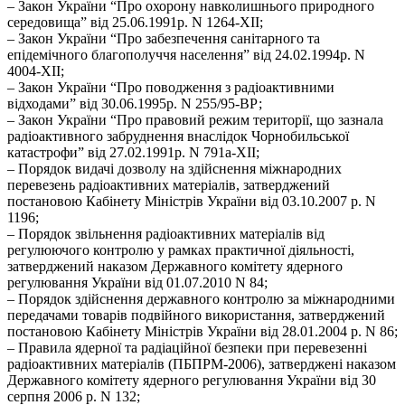
– Закон України “Про охорону навколишнього природного
середовища” від 25.06.1991р. N 1264-XII;
– Закон України “Про забезпечення санітарного та
епідемічного благополуччя населення” від 24.02.1994р. N
4004-XII;
– Закон України “Про поводження з радіоактивними
відходами” від 30.06.1995р. N 255/95-ВР;
– Закон України “Про правовий режим території, що зазнала
радіоактивного забруднення внаслідок Чорнобильської
катастрофи” від 27.02.1991р. N 791а-XII;
– Порядок видачі дозволу на здійснення міжнародних
перевезень радіоактивних матеріалів, затверджений
постановою Кабінету Міністрів України від 03.10.2007 р. N
1196;
– Порядок звільнення радіоактивних матеріалів від
регулюючого контролю у рамках практичної діяльності,
затверджений наказом Державного комітету ядерного
регулювання України від 01.07.2010 N 84;
– Порядок здійснення державного контролю за міжнародними
передачами товарів подвійного використання, затверджений
постановою Кабінету Міністрів України від 28.01.2004 р. N 86;
– Правила ядерної та радіаційної безпеки при перевезенні
радіоактивних матеріалів (ПБПРМ-2006), затверджені наказом
Державного комітету ядерного регулювання України від 30
серпня 2006 р. N 132;