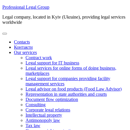
Skip
Professional Legal Group
to
Legal company, located in Kyiv (Ukraine), providing legal services
content
worldwide
Contacts
Контакти
Our services
Contract work
Legal support for IT business
Legal services for online forms of doing business,
marketplaces
Legal support for companies providing facility
management services
Legal advisor on food products (Food Law Advisor)
Representation in state authorities and courts
Document flow optimization
Consulting
Corporate legal relations
Intellectual property
Antimonopoly law
Tax law