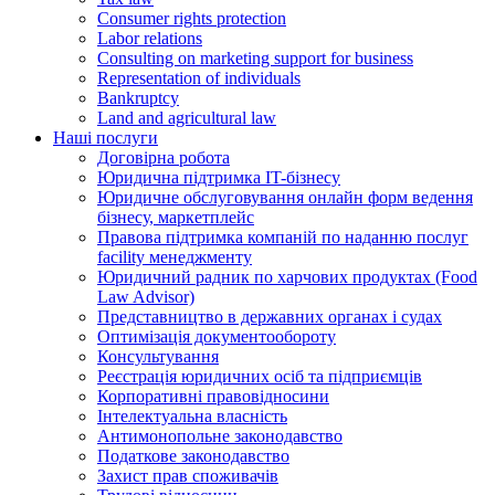
Consumer rights protection
Labor relations
Consulting on marketing support for business
Representation of individuals
Bankruptcy
Land and agricultural law
Наші послуги
Договірна робота
Юридична підтримка IT-бізнесу
Юридичне обслуговування онлайн форм ведення
бізнесу, маркетплейс
Правова підтримка компаній по наданню послуг
facility менеджменту
Юридичний радник по харчових продуктах (Food
Law Advisor)
Представництво в державних органах і судах
Оптимізація документообороту
Консультування
Реєстрація юридичних осіб та підприємців
Корпоративні правовідносини
Інтелектуальна власність
Антимонопольне законодавство
Податкове законодавство
Захист прав споживачів