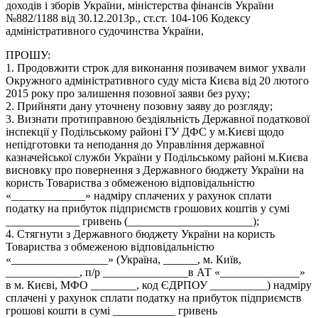
доходів і зборів України, міністерства фінансів України
№882/1188 від 30.12.2013р., ст.ст. 104-106 Кодексу
адміністративного судочинства України,
ПРОШУ:
1. Продовжити строк для виконання позивачем вимог ухвали
Окружного адміністративного суду міста Києва від 20 лютого
2015 року про залишення позовної заяви без руху;
2. Прийняти дану уточнену позовну заяву до розгляду;
3. Визнати протиправною бездіяльність Державної податкової
інспекції у Подільському районі ГУ ДФС у м.Києві щодо
непідготовки та неподання до Управління державної
казначейської служби України у Подільському районі м.Києва
висновку про повернення з Державного бюджету України на
користь Товариства з обмеженою відповідальністю
«_____________» надміру сплачених у рахунок сплати
податку на прибуток підприємств грошових коштів у сумі
_____________ гривень (______________________);
4. Стягнути з Державного бюджету України на користь
Товариства з обмеженою відповідальністю
«_________________» (Україна, ______, м. Київ,
_____________, п/р _______________в АТ «______________»
в м. Києві, МФО ________, код ЄДРПОУ __________) надміру
сплачені у рахунок сплати податку на прибуток підприємств
грошові кошти в сумі ___________ гривень