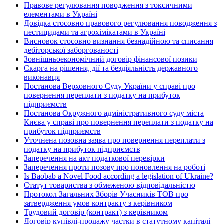
Правове регулювання поводження з токсичними
елементами в Україні
Довідка стосовно правового регулювання поводження з
пестицидами та агрохімікатами в Україні
Висновок стосовно визнання безнадійною та списання
дебіторської заборгованості
Зовнішньоекономічний договір фінансової позики
Скарга на рішення, дії та бездіяльність державного
виконавця
Постанова Верховного Суду України у справі про
повернення переплати з податку на прибуток
підприємств
Постанова Окружного адміністративного суду міста
Києва у справі про повернення переплати з податку на
прибуток підприємств
Уточнена позовна заява про повернення переплати з
податку на прибуток підприємств
Заперечення на акт податкової перевірки
Заперечення проти позову про поновлення на роботі
Is Baobab a Novel Food according a legislation of Ukraine?
Статут товариства з обмеженою відповідальністю
Протокол Загальних Зборів Учасників ТОВ про
затвердження умов контракту з керівником
Трудовий договір (контракт) з керівником
Договір купівлі-продажу частки в статутному капіталі