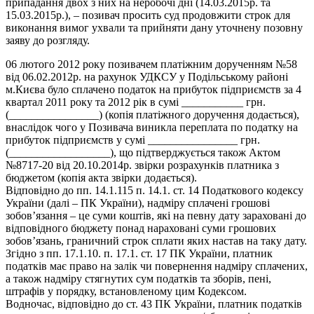
припадання двох з них на неробочі дні (14.03.2015р. та
15.03.2015р.), – позивач просить суд продовжити строк для
виконання вимог ухвали та прийняти дану уточнену позовну
заяву до розгляду.
06 лютого 2012 року позивачем платіжним дорученням №58
від 06.02.2012р. на рахунок УДКСУ у Подільському районі
м.Києва було сплачено податок на прибуток підприємств за 4
квартал 2011 року та 2012 рік в сумі ___________ грн.
(________________) (копія платіжного доручення додається),
внаслідок чого у Позивача виникла переплата по податку на
прибуток підприємств у сумі ________________ грн.
(__________________), що підтверджується також Актом
№8717-20 від 20.10.2014р. звірки розрахунків платника з
бюджетом (копія акта звірки додається).
Відповідно до пп. 14.1.115 п. 14.1. ст. 14 Податкового кодексу
України (далі – ПК України), надміру сплачені грошові
зобов’язання – це суми коштів, які на певну дату зараховані до
відповідного бюджету понад нараховані суми грошових
зобов’язань, граничний строк сплати яких настав на таку дату.
Згідно з пп. 17.1.10. п. 17.1. ст. 17 ПК України, платник
податків має право на залік чи повернення надміру сплачених,
а також надміру стягнутих сум податків та зборів, пені,
штрафів у порядку, встановленому цим Кодексом.
Водночас, відповідно до ст. 43 ПК України, платник податків