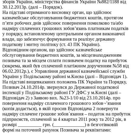
зборів України, міністерства фінансів України №882/1188 від
30.12.2013р. (далі – Порядок).
На підставі отриманого висновку орган, що здійснює
казначейське обслуговування бюджетних коштів, протягом
пʼяти робочих днів здійснює повернення помилково та/або
надміру сплачених грошових зобовʼязань платникам податків
у порядку, встановленому центральним органом виконавчої
влади, що забезпечує формування та реалізує державну
податкову і митну політику (ст. 43 ПК України).
Відповідним органом, що здійснює казначейське
обслуговування бюджетних коштів, за місцезнаходженням
позивача та за місцем сплати позивачем податку на прибуток
(зокрема, який був сплачений платіжним дорученням №58 від
06.02.2012р.), є Управління державної казначейської служби
України у Подільському районі м.Києва (далі – Відповідач 1).
На підставі вищевказаних положень ПК України та Порядку,
Позивач 24.10.2014р. звернувся до Державної податкової
інспекції у Подільському районі ГУ ДФС у м.Києві (далі –
Відповідач 2) з Заявою вих. №23-1/10 від 23.10.2014р. про
повернення надміру сплаченого грошового зобов¬ʼязання
(копія додається), в якій просив Відповідача 2 повернути
надміру сплачене грошове зобов΄язання – податок на прибуток
підприємств, сплачений за 4 квартал 2011 року та 2012 рік, в
розмірі __________ грн. (_____________) в безготівковій
формі на поточний рахунок Позивача за реквізитами: