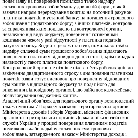
подає заяву на повернення помилково та/або надміру
сплачених грошових зобов’язань у довільній формі, в якій
зазначає напрям перерахування коштів: на поточний рахунок
платника податків в установі банку; на погашення грошового
зобов’язання (податкового боргу) з інших платежів, контроль
за справлянням яких покладено на контролюючі органи,
незалежно від виду бюджету; повернення готівковими
коштами за чеком у разі відсутності у платника податків
рахунку в банку. Згідно з цією ж статтею, помилково та/або
надміру сплачені суми грошового зобов’язання підлягають
поверненню платнику відповідно до цієї статті, крім випадків
наявності у такого платника податкового боргу.
Контролюючий орган не пізніше ніж за п’ять робочих днів до
закінчення двадцятиденного строку з дня подання платником
податків заяви готує висновок про повернення відповідних
сум коштів з відповідного бюджету та подає його для
виконання відповідному органові, що здійснює казначейське
обслуговування бюджетних коштів.
Аналогічний обовʼязок для податкового органу встановлений
також пунктом 7 Порядку взаємодії територіальних органів
Міністерства доходів і зборів України, місцевих фінансових
органів та територіальних органів Державної казначейської
служби України у процесі повернення платникам податків
помилково та/або надміру сплачених сум грошових
зобов’язань, затвердженого наказом Міністерства доходів і