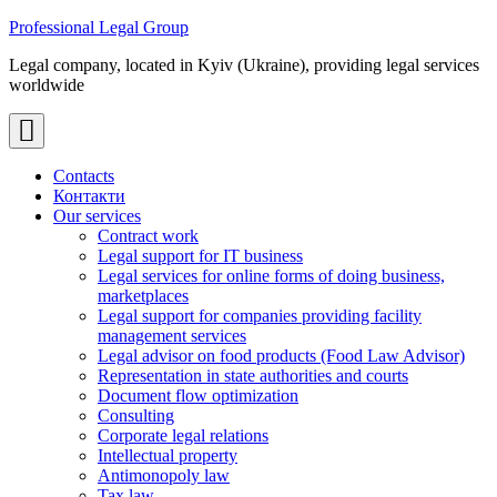
Skip
Professional Legal Group
to
Legal company, located in Kyiv (Ukraine), providing legal services
content
worldwide
Contacts
Контакти
Our services
Contract work
Legal support for IT business
Legal services for online forms of doing business,
marketplaces
Legal support for companies providing facility
management services
Legal advisor on food products (Food Law Advisor)
Representation in state authorities and courts
Document flow optimization
Consulting
Corporate legal relations
Intellectual property
Antimonopoly law
Tax law