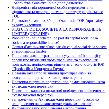
Товариства з обмеженою відповідальністю
Довіреність від юридичної особи-нерезидента на
підписання та реєстрацію змін до статуту українського
ТОВ
Протокол Загальних Зборів Учасників ТОВ (про зміну
складу Учасників)
STATUTS DE LA SOCIETE A LA RESPONSABILITE
LIMITEE (UKRAINE)
Procuration (pour acheter une part du capital social de la
societe a responsabilite limitee)
Contrat d`achat-vente d`une part du capital social de la societe
a responsabilite limitee
Постанова адміністративного суду першої інстанції у
справі про визнання протиправними та скасування
податкових повідомлень-рішень за участю юристів ЮК
“Професійна Юридична Група”
Позовна заява про визнання протиправними та
скасування податкових повідомлень-рішень
Повторна скарга на податкові повідомлення-рішення та
акт податкової перевірки
Первинна скарга на податкові повідомлення-рішення та
акт податкової перевірки
Заперечення на Акт податкової перевірки (стосовно
невіднесення на баланс нематеріальних активів)
Лист-вимога про припинення використання