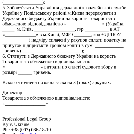
(________________);
5. Зобов¬ʼязати Управління державної казначейської служби
України у Подільському районі м.Києва перерахувати з
Державного бюджету України на користь Товариства з
обмеженою відповідальністю «_______________» (Україна,
_____, м. Київ, _________________, п/р __________ в АТ
«_____________» в м.Києві, МФО _______, код ЄДРПОУ
___________) надміру сплачені у рахунок сплати податку на
прибуток підприємств грошові кошти в сумі ____________
гривень (_________________________);
6. Стягнути з Державного бюджету України на користь
Товариства з обмеженою відповідальністю
«_______________» витрати по сплаті судового збору в
розмірі ______ гривень.
Всього уточнена позовна заява на 3 (трьох) аркушах.
Директор
Товариства з обмеженою відповідальністю
«_________________»
____________________
Professional Legal Group
Kyiv, Ukraine
Ph.: +38 (093) 086-18-19