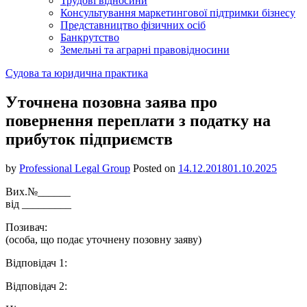
Трудові відносини
Консультування маркетингової підтримки бізнесу
Представництво фізичних осіб
Банкрутство
Земельні та аграрні правовідносини
Судова та юридична практика
Уточнена позовна заява про
повернення переплати з податку на
прибуток підприємств
by
Professional Legal Group
Posted on
14.12.2018
01.10.2025
Вих.№______
від _________
Позивач:
(особа, що подає уточнену позовну заяву)
Відповідач 1:
Відповідач 2: