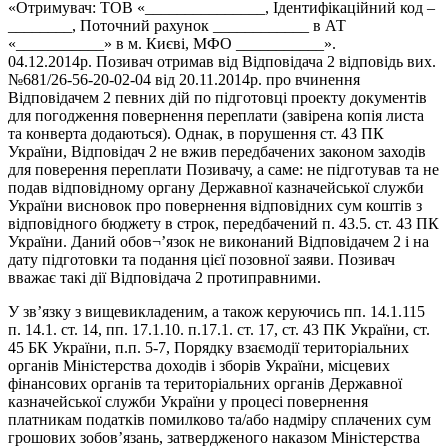
«Отримувач: ТОВ «_______________, Ідентифікаційний код –
________, Поточний рахунок ____________ в АТ
«___________» в м. Києві, МФО ___________».
04.12.2014р. Позивач отримав від Відповідача 2 відповідь вих.
№681/26-56-20-02-04 від 20.11.2014р. про вчинення
Відповідачем 2 певних дій по підготовці проекту документів
для погодження повернення переплати (завірена копія листа
та конверта додаються). Однак, в порушення ст. 43 ПК
України, Відповідач 2 не вжив передбачених законом заходів
для поверення переплати Позивачу, а саме: не підготував та не
подав відповідному органу Державної казначейської служби
України висновок про повернення відповідних сум коштів з
відповідного бюджету в строк, передбачений п. 43.5. ст. 43 ПК
України. Даний обов¬ʼязок не виконаний Відповідачем 2 і на
дату підготовки та подання цієї позовної заяви. Позивач
вважає такі дії Відповідача 2 протиправними.
У зв’язку з вищевикладеним, а також керуючись пп. 14.1.115
п. 14.1. ст. 14, пп. 17.1.10. п.17.1. ст. 17, ст. 43 ПК України, ст.
45 БК України, п.п. 5-7, Порядку взаємодії територіальних
органів Міністерства доходів і зборів України, місцевих
фінансових органів та територіальних органів Державної
казначейської служби України у процесі повернення
платникам податків помилково та/або надміру сплачених сум
грошових зобов’язань, затвердженого наказом Міністерства