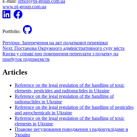
E-mail:
office@pl-group.com.ua
www.pl-group.com.ua
Portfolio:
Post
Previous:
Заперечення на акт податкової перевірки
Next:
Постанова Окружного адміністративного суду міста
navigation
Києва у справі про повернення переплати з податку на
прибуток підприємств
Articles
Reference on the legal regulation of the handling of toxic
elements, pesticides and radionuclides in Ukraine
Reference on the legal regulation of the handling of
radionuclides in Ukraine
Reference on the legal regulation of the handling of pesticides
and agrochemicals in Ukraine
Reference on the legal regulation of the handling of toxic
elements in Ukraine
Правове регулювання поводження з радіонуклідами в
Україні