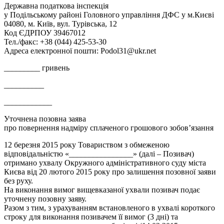
Державна податкова інспекція
у Подільському районі Головного управління ДФС у м.Києві
04080, м. Київ, вул. Турівська, 12
Код ЄДРПОУ 39467012
Тел./факс: +38 (044) 425-53-30
Адреса електронної пошти: Podol31@ukr.net
_________ гривень
__________
____________
Уточнена позовна заява
про повернення надміру сплаченого грошового зобовʼязання
12 березня 2015 року Товариством з обмеженою
відповідальністю «________________» (далі – Позивач)
отримано ухвалу Окружного адміністративного суду міста
Києва від 20 лютого 2015 року про залишення позовної заяви
без руху.
На виконання вимог вищевказаної ухвали позивач подає
уточнену позовну заяву.
Разом з тим, з урахуванням встановленого в ухвалі короткого
строку для виконання позивачем її вимог (3 дні) та