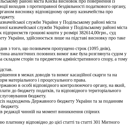
ільському районі міста Києва висновок про повернення із
ції виходив з протиправної бездіяльності податкового органу,
органом висновку відповідному органу казначейства про
юджету.
азначейської служби України у Подільському районі міста
вної казначейської служби України у Подільському районі міста
 підприємств грошові кошти у розмірі 382614,00грн., суд
ету України, здійснюється лише на підставі висновку про таке
одив з того, що позивачем пропущено строк (1095 днів),
стина аналогічних позовних вимог вже була розглянута судом у
а складом сторін та предметом адміністративного спору, а тому
дстав.
 рішення в межах доводів та вимог касаційної скарги та на
орм матеріального і процесуального права.
ержавою в особі відповідного контролюючого органу, на який,
лати до бюджету податків, та відповідного територіального
бслуговування бюджету.
 усіх надходжень Державного бюджету України та за поданням
 бюджету.
(в редакції чинній на момент виникнення спірних
ю платнику відповідно до цієї статті та статті 301 Митного