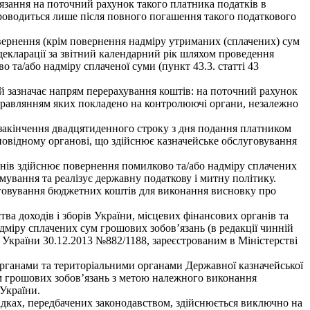
’язання на поточний рахунок такого платника податків в
 проводиться лише після повного погашення такого податкового
вернення (крім повернення надміру утриманих (сплачених) сум
декларації за звітний календарний рік шляхом проведення
та/або надміру сплаченої суми (пункт 43.3. статті 43
ій зазначає напрям перерахування коштів: на поточний рахунок
 справлянням яких покладено на контролюючі органи, незалежно
о закінчення двадцятиденного строку з дня подання платником
повідному органові, що здійснює казначейське обслуговування
нів здійснює повернення помилково та/або надміру сплачених
ування та реалізує державну податкову і митну політику.
луговування бюджетних коштів для виконання висновку про
а доходів і зборів України, місцевих фінансових органів та
дміру сплачених сум грошових зобов’язань (в редакції чинній
в України 30.12.2013 №882/1188, зареєстрованим в Міністерстві
органами та територіальними органами Державної казначейської
ум грошових зобов’язань з метою належного виконання
 України.
адках, передбачених законодавством, здійснюється виключно на