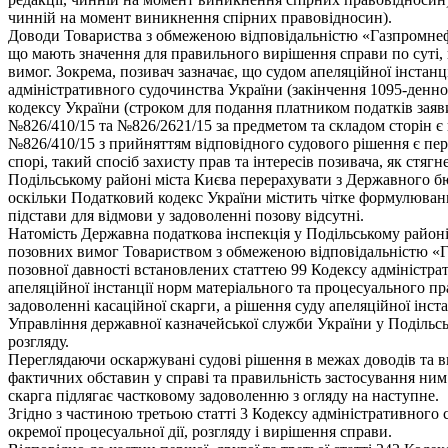
чинній на момент виникнення спірних правовідносин).
Доводи Товариства з обмеженою відповідальністю «Газпромнефть
що мають значення для правильного вирішення справи по суті,
вимог. Зокрема, позивач зазначає, що судом апеляційної інста
адміністративного судочинства України (закінчення 1095-денн
кодексу України (строком для подання платником податків зая
№826/410/15 та №826/2621/15 за предметом та складом сторін є
№826/410/15 з прийняттям відповідного судового рішення є пе
спорі, такий спосіб захисту прав та інтересів позивача, як ст
Подільському районі міста Києва перерахувати з Державного бю
оскільки Податковий кодекс України містить чітке формулюван
підстави для відмови у задоволенні позову відсутні.
Натомість Державна податкова інспекція у Подільському районі 
позовних вимог Товариством з обмеженою відповідальністю «Га
позовної давності встановлених статтею 99 Кодексу адміністра
апеляційної інстанції норм матеріального та процесуального п
задоволенні касаційної скарги, а рішення суду апеляційної інста
Управління державної казначейської служби України у Подільськ
розгляду.
Переглядаючи оскаржувані судові рішення в межах доводів та в
фактичних обставин у справі та правильність застосування ним
скарга підлягає частковому задоволенню з огляду на наступне.
Згідно з частиною третьою статті 3 Кодексу адміністративного
окремої процесуальної дії, розгляду і вирішення справи.