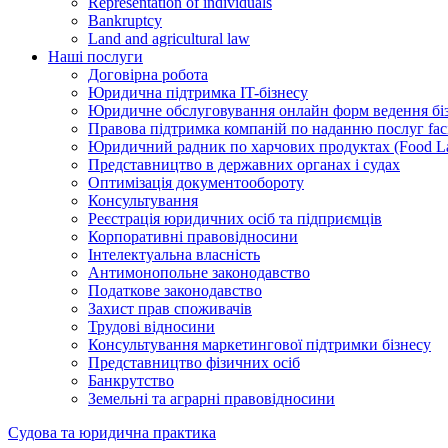
Representation of individuals
Bankruptcy
Land and agricultural law
Наші послуги
Договірна робота
Юридична підтримка IT-бізнесу
Юридичне обслуговування онлайн форм ведення біз
Правова підтримка компаній по наданню послуг fac
Юридичний радник по харчових продуктах (Food La
Представництво в державних органах і судах
Оптимізація документообороту
Консультування
Реєстрація юридичних осіб та підприємців
Корпоративні правовідносини
Інтелектуальна власність
Антимонопольне законодавство
Податкове законодавство
Захист прав споживачів
Трудові відносини
Консультування маркетингової підтримки бізнесу
Представництво фізичних осіб
Банкрутство
Земельні та аграрні правовідносини
Судова та юридична практика