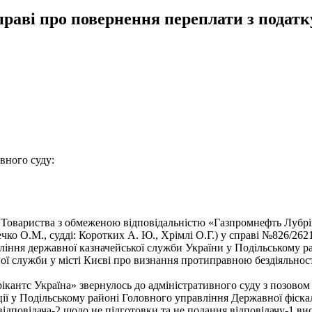
праві про повернення переплати з податк
вного суду:
у Товариства з обмеженою відповідальністю «Газпромнефть Лубрі
ечко О.М., судді: Коротких А. Ю., Хрімлі О.Г.) у справі №826/2
іння державної казначейської служби України у Подільському рай
ї служби у місті Києві про визнання протиправною бездіяльності 
кантс Україна» звернулось до адміністративного суду з позовом
ії у Подільському районі Головного управління Державної фіскал
ідповідача-2 щодо не підготовки та не подання відповідачу-1 в