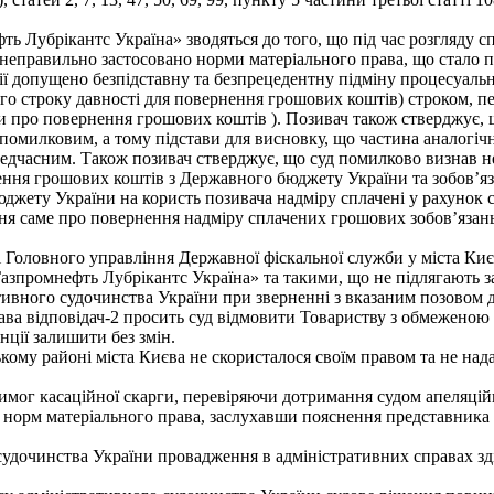
 Лубрікантс Україна» зводяться до того, що під час розгляду сп
 неправильно застосовано норми матеріального права, що стало 
нції допущено безпідставну та безпрецедентну підміну процесуал
ого строку давності для повернення грошових коштів) строком, 
ви про повернення грошових коштів ). Позивач також стверджує, 
 помилковим, а тому підстави для висновку, що частина аналогіч
редчасним. Також позивач стверджує, що суд помилково визнав н
ягнення грошових коштів з Державного бюджету України та зобов’
джету України на користь позивача надміру сплачені у рахунок 
ня саме про повернення надміру сплачених грошових зобов’язань
Головного управління Державної фіскальної служби у міста Києві
зпромнефть Лубрікантс Україна» та такими, що не підлягають з
тивного судочинства України при зверненні з вказаним позовом д
рава відповідач-2 просить суд відмовити Товариству з обмеженою
нції залишити без змін.
ому районі міста Києва не скористалося своїм правом та не нада
имог касаційної скарги, перевіряючи дотримання судом апеляцій
 норм матеріального права, заслухавши пояснення представника 
 судочинства України провадження в адміністративних справах зд