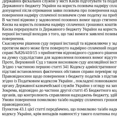
Державної фіскальної служби у місті Києві підготувати та под
Державного бюджету України на користь позивача надміру сплаче
допущеної після отримання заяви позивача про повернення над
повернення надміру сплаченої позивачем суми податку на приб
В частині відмови у задоволенні позовних вимог щодо стягнен
Києва на користь позивача надміру сплачених грошових коштів 
Києва перерахувати із Державного бюджету України на користь 
першої інстанції виходив з того, що такі вимоги заявлені пози
повернення.
Скасовуючи рішення суду першої інстанції та відмовляючи у зад
протягом якого може бути повернуто надмірно сплачений подато
справі №826/410/15 з прийняттям відповідного судового рішенн
на думку суду,підстави для задоволення позовних вимог відсутн
Проте, Верховний Суд з таким висновком суду апеляційної інст
Згідно з частиною першою статті 341 Кодексу адміністративного
підставі встановлених фактичних обставин справи перевіряє пр
Правовідносини щодо повернення з бюджету податків з підстав
згідно із Податковим кодексом України , покладені повноважен
органу Державної казначейської служби України з огляду на 
Зокрема, відповідно до частини другої статті 45 Бюджетного к
органів, що контролюють справляння надходжень бюджету, здій
Умови повернення помилково та/або надміру сплачених грошови
правовідносин).
Пунктом 43.1 цієї статті передбачено, що помилково та/або над
кодексу України, крім випадків наявності у такого платника по