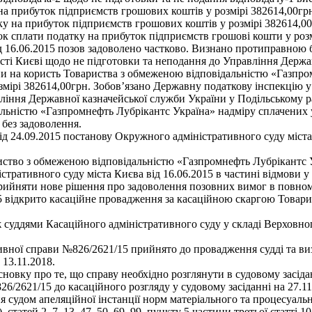
на прибуток підприємств грошових коштів у розмірі 382614,00грн
у на прибуток підприємств грошових коштів у розмірі 382614,00г
ок сплати податку на прибуток підприємств грошові кошти у розм
16.06.2015 позов задоволено частково. Визнано протиправною бе
сті Києві щодо не підготовки та неподання до Управління Держа
и на користь Товариства з обмеженою відповідальністю «Газпро
змірі 382614,00грн. Зобов’язано Державну податкову інспекцію 
авління Державної казначейської служби України у Подільському 
альністю «Газпромнефть Лубрікантс Україна» надміру сплачених 
 без задоволення.
д 24.09.2015 постанову Окружного адміністративного суду міста
иство з обмеженою відповідальністю «Газпромнефть Лубрікантс У
істративного суду міста Києва від 16.06.2015 в частині відмови 
 прийняти нове рішення про задоволення позовних вимог в повном
5 відкрито касаційне провадження за касаційною скаргою Товар
ж суддями Касаційного адміністративного суду у складі Верховно
тивної справи №826/2621/15 прийнято до провадження судді та в
13.11.2018.
сновку про те, що справу необхідно розглянути в судовому засіда
/2621/15 до касаційного розгляду у судовому засіданні на 27.11.
судом апеляційної інстанції норм матеріального та процесуально
татей 2, 7, 13, 47, 50, 69, 99, пункту 5 частини третьої статті 