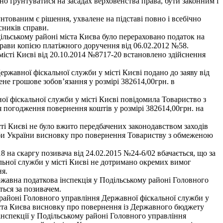
но ґрунтуватися на засадах верховенства права, бути законним і
тованим є рішення, ухвалене на підставі повно і всебічно
сників справи.
ільському районі міста Києва було перераховано податок на
прави копією платіжного доручення від 06.02.2012 №58.
місті Києві від 20.10.2014 №8717-20 встановлено здійснення
ржавної фіскальної служби у місті Києві подано до заяву від
не грошове зобов’язання у розмірі 382614,00грн. в
ї фіскальної служби у місті Києві повідомила Товариство з
 погодження повернення коштів у розмірі 382614,00грн. на
і Києві не було вжито передбачених законодавством заходів
ужби України висновку про повернення Товариству з обмеженою
8 на скаргу позивача від 24.02.2015 №24-6/02 вбачається, що за
ьної служби у місті Києві не дотримано окремих вимог
ня.
ржавна податкова інспекція у Подільському районі Головного
ться за позивачем.
 районі Головного управління Державної фіскальної служби у
іста Києва висновку про повернення із Державного бюджету
інспекції у Подільському районі Головного управління