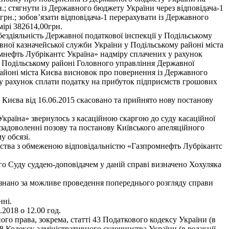
.; стягнути із Державного бюджету України через відповідача-1
рн.; зобов’язати відповідача-1 перерахувати із Державного
ірі 382614,00грн.
здіяльність Державної податкової інспекції у Подільському
вної казначейської служби України у Подільському районі міста
мнефть Лубрікантс Україна» надміру сплачених у рахунок
у Подільському районі Головного управління Державної
районі міста Києва висновок про повернення із Державного
у рахунок сплати податку на прибуток підприємств грошових
 Києва від 16.06.2015 скасовано та прийнято нову постанову
країна» звернулось з касаційною скаргою до суду касаційної
у задоволенні позову та постанову Київського апеляційного
у обсязі.
иства з обмеженою відповідальністю «Газпромнефть Лубрікантс
го Суду суддею-доповідачем у даній справі визначено Хохуляка
изнано за можливе проведення попереднього розгляду справи
нні.
2018 о 12.00 год.
го права, зокрема, статті 43 Податкового кодексу України (в
108 Кодексу адміністративного судочинства України (в редакції,