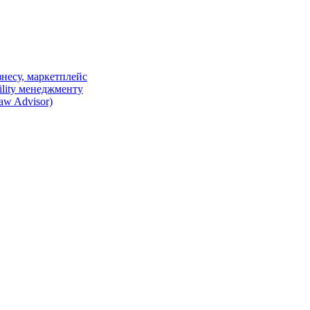
несу, маркетплейс
ility менеджменту
w Advisor)