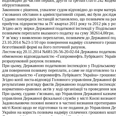
Відповідно до частин першої, другої та третьої статті 242 Код
обґрунтованим.
Законним є рішення, ухвалене судом відповідно до норм матері
з’ясованих обставин в адміністративній справі, які були дослід
Судами попередніх інстанцій встановлено, що позивачем на ра
прибуток підприємства за IV квартал 2011 року та 2012 рік у р
Згідно акту звірки Державної податкової інспекції у Подільськ
позивачем переплати вказаного податку на суму 382614,00грн.
У зв’язку з виявленою переплатою, позивачем до Державної пода
23.10.2014 №23-1/10 про повернення надміру сплаченого грошов
безготівковій формі на його поточний рахунок.
Листом від 20.11.2014 №681/26-56-20-02-04 Державна податкова
обмеженою відповідальністю «Газпромнефть Лубрікантс Україна
розрахунковий рахунок позивача.
При цьому, Державною податковою інспекцією у Подільському р
для повернення позивачу переплати, а саме не підготовлено т
відповідальністю «Газпромнефть Лубрікантс Україна» грошових 
Згідно копії листа-відповіді Головного управління Державної фі
результатами розгляду фактів Державною податковою інспекціє
нормативно-правових актів у ході організації та проведення з
При цьому, судами з’ясовано, що Управління Державної казначе
управління Державної фіскальної служби у місті Києві визнають
Задовольняючи позовні вимоги в частині визнання протиправно
місті Києві щодо не підготовки та не подання до Управління Д
України на користь позивача надміру сплачених грошових коштів