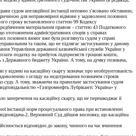
рави судом апеляційної інстанції неповно з’ясовано обставини,
причиною для неправомірної відмови у задоволенні позовних
ьного строку встановленого статтею 99 Кодексу
передбаченим матеріальним правом – статтею 43 Податкового
що ототожнення адміністративних спорів у справах
них позовних вимог вже була розглянута судом у справі
еправильним та таким, що не підлягає застосуванню у даному
язання Управління державної казначейської служби України у
сплати податку на прибуток підприємств грошові кошти,
 з Державного бюджету України. А тому, на думку позивача,
 у відзиві на касаційну скаргу зазначає про необґрунтованість
адоволенню з огляду на недотримання позивачем строків
о суду. А тому, зважаючи на правильне застосування судом
 відповідальністю «Газпромнефть Лубрікантс Україна» у
ло заперечення на касаційну скаргу, що не перешкоджає її
ної інстанції норм процесуального права при встановленні
відповідача-2, Верховний Суд дійшов висновку, що касаційна
ійснюється відповідно до закону, чинного на час вчинення