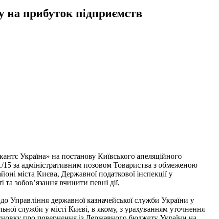
у на прибуток підприємств
кантс Україна» на постанову Київського апеляційного
621/15 за адміністративним позовом Товариства з обмеженою
оні міста Києва, Державної податкової інспекції у
та зобов’язання вчинити певні дії,
 до Управління державної казначейської служби України у
ьної служби у місті Києві, в якому, з урахуванням уточнення
исновку про повернення із Державного бюджету України на