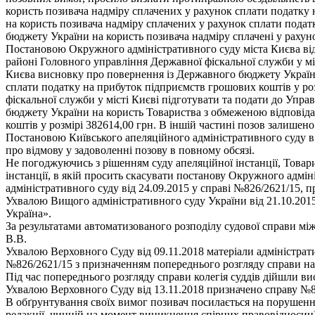
користь позивача надміру сплачених у рахунок сплати податку 
на користь позивача надміру сплачених у рахунок сплати податк
бюджету України на користь позивача надміру сплачені у рахун
Постановою Окружного адміністративного суду міста Києва від 
районі Головного управління Державної фіскальної служби у мі
Києва висновку про повернення із Державного бюджету Україн
сплати податку на прибуток підприємств грошових коштів у ро
фіскальної служби у місті Києві підготувати та подати до Упр
бюджету України на користь Товариства з обмеженою відповід
коштів у розмірі 382614,00 грн. В іншій частині позов залишено
Постановою Київського апеляційного адміністративного суду ві
про відмову у задоволенні позову в повному обсязі.
Не погоджуючись з рішенням суду апеляційної інстанції, Товар
інстанції, в якій просить скасувати постанову Окружного адмін
адміністративного суду від 24.09.2015 у справі №826/2621/15,
Ухвалою Вищого адміністративного суду України від 21.10.201
Україна».
За результатами автоматизованого розподілу судової справи мі
В.В.
Ухвалою Верховного Суду від 09.11.2018 матеріали адміністра
№826/2621/15 з призначенням попереднього розгляду справи на 
Під час попереднього розгляду справи колегія суддів дійшли ви
Ухвалою Верховного Суду від 13.11.2018 призначено справу №826
В обґрунтування своїх вимог позивач посилається на порушення 
редакції, чинній на момент виникнення спірних правовідносин), с