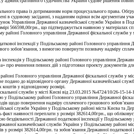
ексу адміністративного судочинства України судове рішення повин
ального права із дотриманням норм процесуального права. Обґрун
жені в судовому засіданні, з наданням оцінки всім аргументам уча
хунок Управління Державної казначейської служби України в Под
озмірі 566598,00грн., що підтверджується наявною у матеріалах с
ому районі Головного управління Державної фіскальної служби у 
ткової інспекції у Подільському районі Головного управління Де
ого зобов’язання, з вимогою повернути позивачу надміру сплаче
 інспекція у Подільському районі Головного управління Державно
» про вчинення певних дій з підготовки проекту документів для
айоні Головного управління Державної фіскальної служби у міст
а не подано до відповідного органу Державної казначейської сл
коштів у відповідному розмірі.
скальної служби у місті Києві від 23.03.2015 №4724/10/26-15-14-1
ю у Подільському районі Головного управління Державної фіскал
аходів щодо повернення надміру сплаченого грошового зобов’язан
йської служби України у Подільському районі міста Києва та Де
 факт наявності переплати у розмірі 382614,00грн., що обліковує
ю бездіяльності Державної податкової інспекції у Подільському
ержавної казначейської служби України у Подільському районі м
 у розмірі 382614,00грн. та зобов’язання Державної податкової 