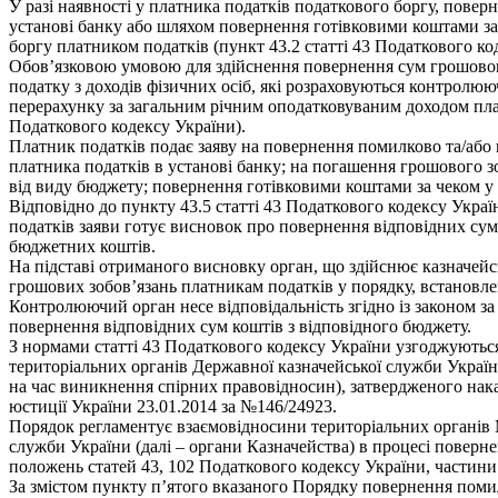
У разі наявності у платника податків податкового боргу, пове
установі банку або шляхом повернення готівковими коштами за 
боргу платником податків (пункт 43.2 статті 43 Податкового ко
Обов’язковою умовою для здійснення повернення сум грошового
податку з доходів фізичних осіб, які розраховуються контролю
перерахунку за загальним річним оподатковуваним доходом плат
Податкового кодексу України).
Платник податків подає заяву на повернення помилково та/або 
платника податків в установі банку; на погашення грошового з
від виду бюджету; повернення готівковими коштами за чеком у р
Відповідно до пункту 43.5 статті 43 Податкового кодексу Укра
податків заяви готує висновок про повернення відповідних сум
бюджетних коштів.
На підставі отриманого висновку орган, що здійснює казначей
грошових зобов’язань платникам податків у порядку, встановле
Контролюючий орган несе відповідальність згідно із законом з
повернення відповідних сум коштів з відповідного бюджету.
З нормами статті 43 Податкового кодексу України узгоджуються 
територіальних органів Державної казначейської служби Україн
на час виникнення спірних правовідносин), затвердженого наказ
юстиції України 23.01.2014 за №146/24923.
Порядок регламентує взаємовідносини територіальних органів М
служби України (далі – органи Казначейства) в процесі повер
положень статей 43, 102 Податкового кодексу України, частини 
За змістом пункту п’ятого вказаного Порядку повернення поми