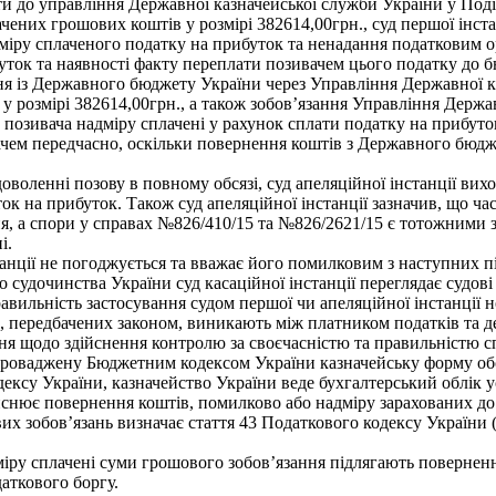
ати до управління Державної казначейської служби України у Под
них грошових коштів у розмірі 382614,00грн., суд першої інстан
міру сплаченого податку на прибуток та ненадання податковим 
уток та наявності факту переплати позивачем цього податку до б
ня із Державного бюджету України через Управління Державної к
у розмірі 382614,00грн., а також зобов’язання Управління Держа
позивача надміру сплачені у рахунок сплати податку на прибуток
вачем передчасно, оскільки повернення коштів з Державного бюдж
оволенні позову в повному обсязі, суд апеляційної інстанції вих
к на прибуток. Також суд апеляційної інстанції зазначив, що ча
я, а спори у справах №826/410/15 та №826/2621/15 є тотожними з
і.
анції не погоджується та вважає його помилковим з наступних пі
 судочинства України суд касаційної інстанції переглядає судові
авильність застосування судом першої чи апеляційної інстанції н
, передбачених законом, виникають між платником податків та д
ня щодо здійснення контролю за своєчасністю та правильністю сп
запроваджену Бюджетним кодексом України казначейську форму о
одексу України, казначейство України веде бухгалтерський облік
снює повернення коштів, помилково або надміру зарахованих до
х зобов’язань визначає стаття 43 Податкового кодексу України 
міру сплачені суми грошового зобов’язання підлягають поверненн
даткового боргу.