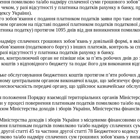
рнення помилково та/або надміру сплаченої суми грошового зобов
чеком, у разі відсутності у платника податків рахунку в банку,
дексу України).
 зобов’язання є подання платником податків заяви про таке по
ючим органом на підставі поданої платником податків податкової 
ника податку) протягом 1095 днів від дня виникнення помилково 
надміру сплачених грошових зобов’язань у довільній формі, в як
обов’язання (податкового боргу) з інших платежів, контроль за
азі відсутності у платника податків рахунку в банку.
їни, контролюючий орган не пізніше ніж за п’ять робочих днів д
 коштів з відповідного бюджету та подає його для виконання від
ське обслуговування бюджетних коштів протягом п’яти робочих д
ному центральним органом виконавчої влади, що забезпечує форм
а несвоєчасність передачі органу, що здійснює казначейське обс
положення Порядку взаємодії територіальних органів Міністерств
и у процесі повернення платникам податків помилково та/або на
ом Міністерства доходів і зборів України, Міністерства фінансі
іністерства доходів і зборів України з місцевими фінансовими 
нення платникам податків помилково та/або надміру сплачених с
другої статті 45 та частини другої статті 78 Бюджетного кодексу
лково та/або надміру сплачених сум грошових зобов’язань у вип