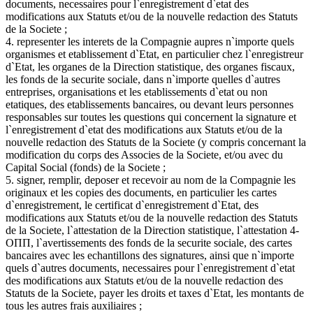
documents, necessaires pour l`enregistrement d`etat des
modifications aux Statuts et/ou de la nouvelle redaction des Statuts
de la Societe ;
4. representer les interets de la Compagnie aupres n`importe quels
organismes et etablissement d`Etat, en particulier chez l`enregistreur
d`Etat, les organes de la Direction statistique, des organes fiscaux,
les fonds de la securite sociale, dans n`importe quelles d`autres
entreprises, organisations et les etablissements d`etat ou non
etatiques, des etablissements bancaires, ou devant leurs personnes
responsables sur toutes les questions qui concernent la signature et
l`enregistrement d`etat des modifications aux Statuts et/ou de la
nouvelle redaction des Statuts de la Societe (y compris concernant la
modification du corps des Associes de la Societe, et/ou avec du
Capital Social (fonds) de la Societe ;
5. signer, remplir, deposer et recevoir au nom de la Compagnie les
originaux et les copies des documents, en particulier les cartes
d`enregistrement, le certificat d`enregistrement d`Etat, des
modifications aux Statuts et/ou de la nouvelle redaction des Statuts
de la Societe, l`attestation de la Direction statistique, l`attestation 4-
ОПП, l`avertissements des fonds de la securite sociale, des cartes
bancaires avec les echantillons des signatures, ainsi que n`importe
quels d`autres documents, necessaires pour l`enregistrement d`etat
des modifications aux Statuts et/ou de la nouvelle redaction des
Statuts de la Societe, payer les droits et taxes d`Etat, les montants de
tous les autres frais auxiliaires ;