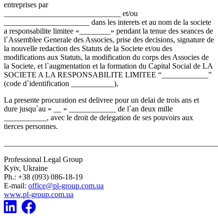
entreprises par
______________________________ et/ou
______________________ dans les interets et au nom de la societe
a responsabilite limitee «________» pendant la tenue des seances de
l`Assemblee Generale des Associes, prise des decisions, signature de
la nouvelle redaction des Statuts de la Societe et/ou des
modifications aux Statuts, la modification du corps des Associes de
la Societe, et l`augmentation et la formation du Capital Social de LA
SOCIETE A LA RESPONSABILITE LIMITEE “____________”
(code d`identification ___________),
La presente procuration est delivree pour un delai de trois ans et
dure jusqu`au « __ » ____________ de l`an deux mille
___________, avec le droit de delegation de ses pouvoirs aux
tierces personnes.
_______________________________________________________
Professional Legal Group
Kyiv, Ukraine
Ph.: +38 (093) 086-18-19
E-mail:
office@pl-group.com.ua
www.pl-group.com.ua