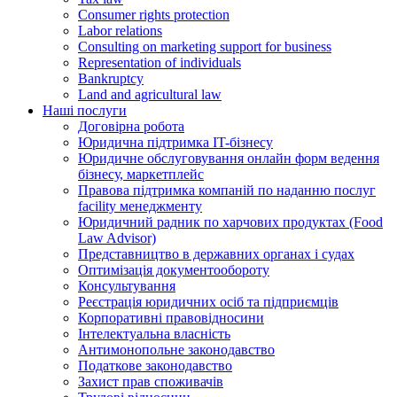
Consumer rights protection
Labor relations
Consulting on marketing support for business
Representation of individuals
Bankruptcy
Land and agricultural law
Наші послуги
Договірна робота
Юридична підтримка IT-бізнесу
Юридичне обслуговування онлайн форм ведення
бізнесу, маркетплейс
Правова підтримка компаній по наданню послуг
facility менеджменту
Юридичний радник по харчових продуктах (Food
Law Advisor)
Представництво в державних органах і судах
Оптимізація документообороту
Консультування
Реєстрація юридичних осіб та підприємців
Корпоративні правовідносини
Інтелектуальна власність
Антимонопольне законодавство
Податкове законодавство
Захист прав споживачів