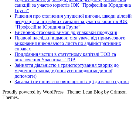
санкцій за участю юристів ЮК “Професійна Юридична
Група”
Рішення про стягнення упущеної вигоди, шкоди діловій
репутації та штрафних санкцій за участю юристів ЮК
“Професійна Юридична Група”
Висновок стосовно вимог до упаковки продукції
Правові наслідки відмови стягувача від примусового
виконання виконавчого листа по адміністративних
справах
Придбання частки в статутному капіталі ТОВ та
виключення Учасника з ТОВ
Зайняття діяльністю з транспортування хворих до
медичного закладу (послуги швидкої медичної
допомоги)
Загальні питання стосовно організації дитячого гуртка
Proudly powered by WordPress
|
Theme: Lean Blog by Crimson
Themes.