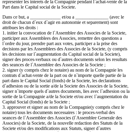
representer les interets de la Compagnie pendant l`achat-vente de la
Part dans le Capital social de la Societe.
Dans ce but, a _____________ et/ou a ______________ (avec le
droit de chacun d`eux d`agir en autonomie et separement) sont
attribues les droits :
1. initier la convocation de l`Assemblee des Associes de la Societe,
participer aux Assemblees des Associes, remettre des questions a
l`ordre du jour, prendre part aux votes, participer a la prise des
decisions par les Assemblees des Associes de la Societe, (y compris
les decisions sur l`augmentation du Capital social de la Societe),
signer des proces-verbaux ou d`autres documents selon les resultats
des seances de l`Assemblee des Associes de la Societe ;
2. signer (y compris chez le notaire) au nom de la Compagnie les
contrats d`achat-vente de la part ou de n`importe quelle partie de la
part dans le Capital Social (fonds) de la Societe, les declarations
d`adhesion ou de la sortie a/de la Societe des Associes de la Societe,
signer n`importe quels d`autres documents, lies avec l`adhesion ou la
sortie de la Compagnie a/de la Societe et/ou avec l`augmentation du
Capital Social (fonds) de la Societe ;
3. approuver et signer au nom de la Compagnie(y compris chez le
notaire) tous les documents necessaires : le proces-verbal des
seances de l`Assemblee des Associes (l`Assemblee Generale des
Associes) de la Societe, de la nouvelle redaction des Statuts de la
Societe et/ou des modifications aux Statuts, signer d`autres