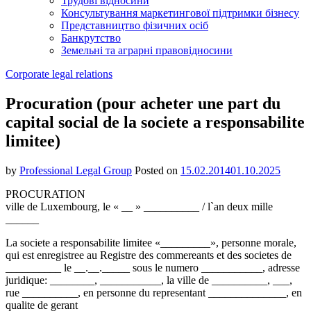
Трудові відносини
Консультування маркетингової підтримки бізнесу
Представництво фізичних осіб
Банкрутство
Земельні та аграрні правовідносини
Corporate legal relations
Procuration (pour acheter une part du
capital social de la societe a responsabilite
limitee)
by
Professional Legal Group
Posted on
15.02.2014
01.10.2025
PROCURATION
ville de Luxembourg, le « __ » __________ / l`an deux mille
______
La societe a responsabilite limitee «_________», personne morale,
qui est enregistree au Registre des commereants et des societes de
__________ le __.__._____ sous le numero ___________, adresse
juridique: ________, ___________, la ville de __________, ___,
rue __________, en personne du representant ______________, en
qualite de gerant