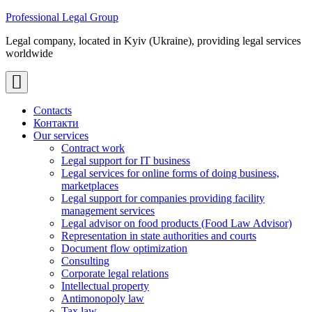
Skip
Professional Legal Group
to
Legal company, located in Kyiv (Ukraine), providing legal services
content
worldwide
Contacts
Контакти
Our services
Contract work
Legal support for IT business
Legal services for online forms of doing business,
marketplaces
Legal support for companies providing facility
management services
Legal advisor on food products (Food Law Advisor)
Representation in state authorities and courts
Document flow optimization
Consulting
Corporate legal relations
Intellectual property
Antimonopoly law
Tax law