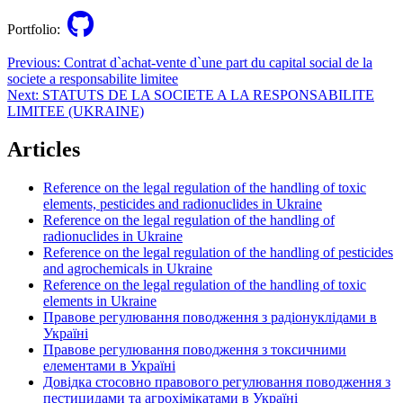
Portfolio:
Post
Previous:
Contrat d`achat-vente d`une part du capital social de la
societe a responsabilite limitee
navigation
Next:
STATUTS DE LA SOCIETE A LA RESPONSABILITE
LIMITEE (UKRAINE)
Articles
Reference on the legal regulation of the handling of toxic
elements, pesticides and radionuclides in Ukraine
Reference on the legal regulation of the handling of
radionuclides in Ukraine
Reference on the legal regulation of the handling of pesticides
and agrochemicals in Ukraine
Reference on the legal regulation of the handling of toxic
elements in Ukraine
Правове регулювання поводження з радіонуклідами в
Україні
Правове регулювання поводження з токсичними
елементами в Україні
Довідка стосовно правового регулювання поводження з
пестицидами та агрохімікатами в Україні