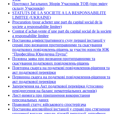
Протокол Загальних Зборів Учасників ТОВ (про зміну
складу Учасників)
STATUTS DE LA SOCIETE A LA RESPONSABILITE
LIMITEE (UKRAINE)
Procuration (pour acheter une part du capital social de la
societe a responsabilite limitee)
Contrat d`achat-vente d`une part du capital social de la societe
a responsabilite limitee
Постанова адміністративного суду першої інстанції у
справі про визнання протиправними та скасування
податкових повідомлень-рішень за участю юристів ЮК
“Професійна Юридична Група”
Позовна заява про визнання протиправними та
скасування податкових повідомлень-рішень
Повторна скарга на податкові повідомлення-рішення та
акт податкової перевірки
Первинна скарга на податкові повідомлення-рішення та
акт податкової перевірки
Заперечення на Акт податкової перевірки (стосовно
невіднесення на баланс нематеріальних активів)
Лист-вимога про припинення використання
персональных даних
Правовий статус військового спостерігача
Постанова апеляційної інстанції у справі про стягнення
упущеної вигоди, шкоди діловій репутації, штрафних