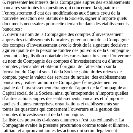
6. representer les interets de la Compagnie aupres des etablissements
bancaires sur toutes les questions qui concernent la signature et
l`enregistrement d`etat des modifications aux Statuts et/ou de la
nouvelle redaction des Statuts de la Societe, signer n`importe quels
documents necessaires pour cette demarche dans des etablissements
bancaires ;
7. ouvrir au nom de la Compagnie des comptes d`investissement
aupres des etablissements bancaires, gerer au nom de la Compagnie
des comptes d`investissement avec le droit de la signature decisive ;
agir en qualite de la personne fondee des pouvoirs de la Compagnie
pendant la legalisation notariale des cartes bancaires pour l`ouverture
au nom de Compagnie des comptes d`investissement ou d`autres
comptes ; demander et obtenir l`original de l`attestation sur la
formation du Capital social de la Societe ; obtenir des releves de
compte, payer la valeur des services du notaire, des etablissements
bancaires ; realiser au nom de Compagnie l`enregistrement en
qualite de l`investissement etranger de l`apport de la Compagnie au
Capital social de la Societe, ainsi qu`entreprendre n`importe quelles
d`autres actions aupres des etablissements bancaires et n`importe
quelles d`autres entreprises, organisations et etablissements sur
toutes les questions qui concernent l`ouverture et la gestion des
comptes d`investissement de la Compagnie.
La liste des pouvoirs ci-dessus enumeres n`est pas exhaustive. La
Compagnie evalue la presente procuration comme totale et illimitee,
ratifiant et approuvant toutes les actions qui seront legalement