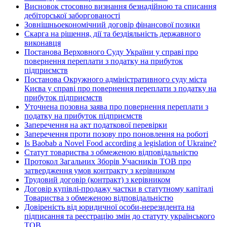
Висновок стосовно визнання безнадійною та списання
дебіторської заборгованості
Зовнішньоекономічний договір фінансової позики
Скарга на рішення, дії та бездіяльність державного
виконавця
Постанова Верховного Суду України у справі про
повернення переплати з податку на прибуток
підприємств
Постанова Окружного адміністративного суду міста
Києва у справі про повернення переплати з податку на
прибуток підприємств
Уточнена позовна заява про повернення переплати з
податку на прибуток підприємств
Заперечення на акт податкової перевірки
Заперечення проти позову про поновлення на роботі
Is Baobab a Novel Food according a legislation of Ukraine?
Статут товариства з обмеженою відповідальністю
Протокол Загальних Зборів Учасників ТОВ про
затвердження умов контракту з керівником
Трудовий договір (контракт) з керівником
Договір купівлі-продажу частки в статутному капіталі
Товариства з обмеженою відповідальністю
Довіреність від юридичної особи-нерезидента на
підписання та реєстрацію змін до статуту українського
ТОВ