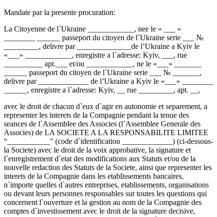
Mandate par la presente procuration:
La Citoyenne de l`Ukraine ____________, nee le « ___ »
________ ______ passeport du citoyen de l`Ukraine serie ___ №
_________, delivre par ______________de l’Ukraine a Kyiv le
«___» ____________, enregistre a l`adresse: Kyiv, ___, rue
__________ apt.___ et/ou ____________, ne le «___» _______
______ passeport du citoyen de l`Ukraine serie ___ № _______,
delivre par _____________ de l’Ukraine a Kyiv le «___» ________
______, enregistre a l`adresse: Kyiv, __ rue _________, apt. __,
avec le droit de chacun d`eux d`agir en autonomie et separement, a
representer les interets de la Compagnie pendant la tenue des
seances de l`Assemblee des Associes (l`Assemblee Generale des
Associes) de LA SOCIETE A LA RESPONSABILITE LIMITEE
“___________” (code d`identification _____________) (ci-dessous-
la Societe) avec le droit de la voix approbative, la signature et
l`enregistrement d`etat des modifications aux Statuts et/ou de la
nouvelle redaction des Statuts de la Societe, ainsi que representer les
interets de la Compagnie dans les etablissements bancaires,
n`importe quelles d`autres entreprises, etablissements, organisations
ou devant leurs personnes responsables sur toutes les questions qui
concernent l`ouverture et la gestion au nom de la Compagnie des
comptes d`investissement avec le droit de la signature decisive,