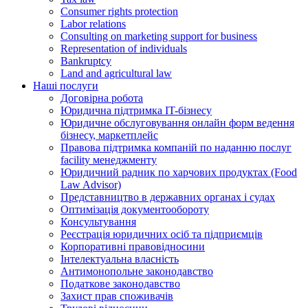
Consumer rights protection
Labor relations
Consulting on marketing support for business
Representation of individuals
Bankruptcy
Land and agricultural law
Наші послуги
Договірна робота
Юридична підтримка IT-бізнесу
Юридичне обслуговування онлайн форм ведення
бізнесу, маркетплейс
Правова підтримка компаній по наданню послуг
facility менеджменту
Юридичний радник по харчових продуктах (Food
Law Advisor)
Представництво в державних органах і судах
Оптимізація документообороту
Консультування
Реєстрація юридичних осіб та підприємців
Корпоративні правовідносини
Інтелектуальна власність
Антимонопольне законодавство
Податкове законодавство
Захист прав споживачів