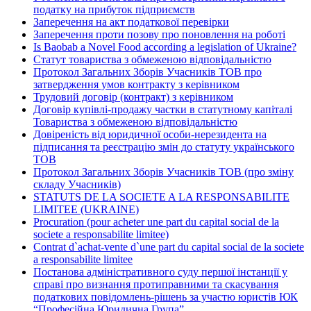
податку на прибуток підприємств
Заперечення на акт податкової перевірки
Заперечення проти позову про поновлення на роботі
Is Baobab a Novel Food according a legislation of Ukraine?
Статут товариства з обмеженою відповідальністю
Протокол Загальних Зборів Учасників ТОВ про
затвердження умов контракту з керівником
Трудовий договір (контракт) з керівником
Договір купівлі-продажу частки в статутному капіталі
Товариства з обмеженою відповідальністю
Довіреність від юридичної особи-нерезидента на
підписання та реєстрацію змін до статуту українського
ТОВ
Протокол Загальних Зборів Учасників ТОВ (про зміну
складу Учасників)
STATUTS DE LA SOCIETE A LA RESPONSABILITE
LIMITEE (UKRAINE)
Procuration (pour acheter une part du capital social de la
societe a responsabilite limitee)
Contrat d`achat-vente d`une part du capital social de la societe
a responsabilite limitee
Постанова адміністративного суду першої інстанції у
справі про визнання протиправними та скасування
податкових повідомлень-рішень за участю юристів ЮК
“Професійна Юридична Група”