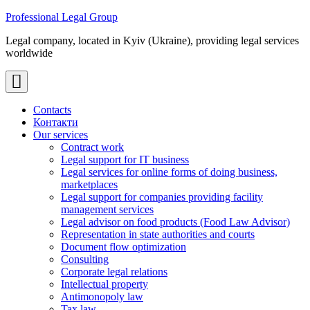
Skip
Professional Legal Group
to
Legal company, located in Kyiv (Ukraine), providing legal services
content
worldwide
Contacts
Контакти
Our services
Contract work
Legal support for IT business
Legal services for online forms of doing business,
marketplaces
Legal support for companies providing facility
management services
Legal advisor on food products (Food Law Advisor)
Representation in state authorities and courts
Document flow optimization
Consulting
Corporate legal relations
Intellectual property
Antimonopoly law
Tax law