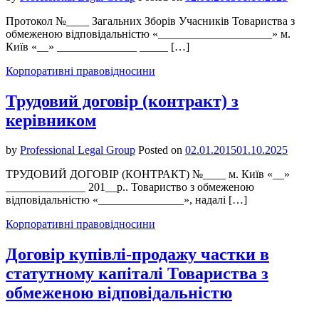
Протокол №____ Загальних Зборів Учасників Товариства з
обмеженою відповідальністю «____________________» м.
Київ «__» ______________ _____ […]
Корпоративні правовідносини
Трудовий договір (контракт) з
керівником
by
Professional Legal Group
Posted on
02.01.2015
01.10.2025
ТРУДОВИЙ ДОГОВІР (КОНТРАКТ) №____ м. Київ «__»
______________ 201__р.. Товариство з обмеженою
відповідальністю «_______________», надалі […]
Корпоративні правовідносини
Договір купівлі-продажу частки в
статутному капіталі Товариства з
обмеженою відповідальністю