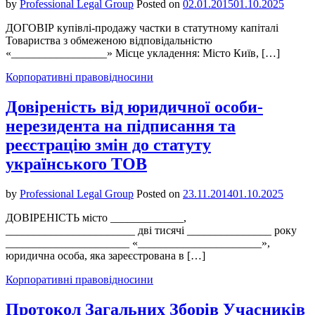
by
Professional Legal Group
Posted on
02.01.2015
01.10.2025
ДОГОВІР купівлі-продажу частки в статутному капіталі
Товариства з обмеженою відповідальністю
«_________________» Місце укладення: Місто Київ, […]
Корпоративні правовідносини
Довіреність від юридичної особи-
нерезидента на підписання та
реєстрацію змін до статуту
українського ТОВ
by
Professional Legal Group
Posted on
23.11.2014
01.10.2025
ДОВІРЕНІСТЬ місто _____________,
_______________________ дві тисячі _______________ року
______________________ «______________________»,
юридична особа, яка зареєстрована в […]
Корпоративні правовідносини
Протокол Загальних Зборів Учасників