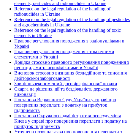
elements, pesticides and radionuclides in Ukraine
Reference on the legal regulation of the handling of
radionuclides in Ukraine
Reference on the legal regulation of the handling of pesticides
and agrochemicals in Ukraine
Reference on the legal regulation of the handling of toxic
elements in Ukraine
Правове регулювання поводження з радіонуклідами в
Україні
Правове регулювання поводження з токсичними
елементами в Україні
Довідка стосовно правового регулювання поводження з
пестицидами та агрохімікатами в Україні
Висновок стосовно визнання безнадійною та списання
дебіторської заборгованості
Зовнішньоекономічний договір фінансової позики
Скарга на рішення, дії та бездіяльність державного
виконавця
Постанова Верховного Суду України у справі про
повернення переплати з податку на прибуток
підприємств
Постанова Окружного адміністративного суду міста
Києва у справі про повернення переплати з податку на
прибуток підприємств
Уточнена позовна заява про повернення переплати з