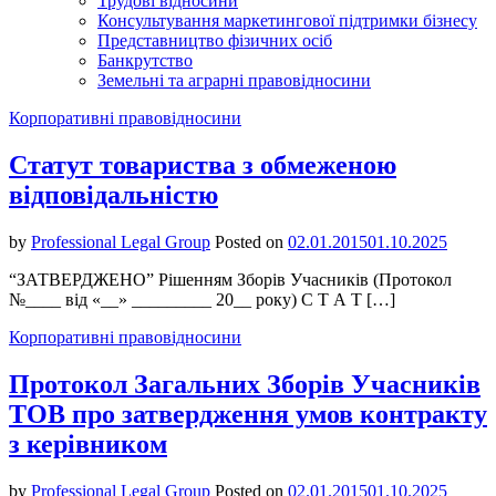
Трудові відносини
Консультування маркетингової підтримки бізнесу
Представництво фізичних осіб
Банкрутство
Земельні та аграрні правовідносини
Корпоративні правовідносини
Статут товариства з обмеженою
відповідальністю
by
Professional Legal Group
Posted on
02.01.2015
01.10.2025
“ЗАТВЕРДЖЕНО” Рішенням Зборів Учасників (Протокол
№____ від «__» _________ 20__ року) С Т А Т […]
Корпоративні правовідносини
Протокол Загальних Зборів Учасників
ТОВ про затвердження умов контракту
з керівником
by
Professional Legal Group
Posted on
02.01.2015
01.10.2025