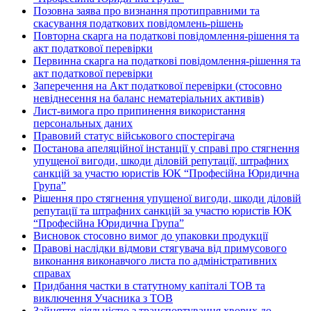
Позовна заява про визнання протиправними та
скасування податкових повідомлень-рішень
Повторна скарга на податкові повідомлення-рішення та
акт податкової перевірки
Первинна скарга на податкові повідомлення-рішення та
акт податкової перевірки
Заперечення на Акт податкової перевірки (стосовно
невіднесення на баланс нематеріальних активів)
Лист-вимога про припинення використання
персональных даних
Правовий статус військового спостерігача
Постанова апеляційної інстанції у справі про стягнення
упущеної вигоди, шкоди діловій репутації, штрафних
санкцій за участю юристів ЮК “Професійна Юридична
Група”
Рішення про стягнення упущеної вигоди, шкоди діловій
репутації та штрафних санкцій за участю юристів ЮК
“Професійна Юридична Група”
Висновок стосовно вимог до упаковки продукції
Правові наслідки відмови стягувача від примусового
виконання виконавчого листа по адміністративних
справах
Придбання частки в статутному капіталі ТОВ та
виключення Учасника з ТОВ
Зайняття діяльністю з транспортування хворих до