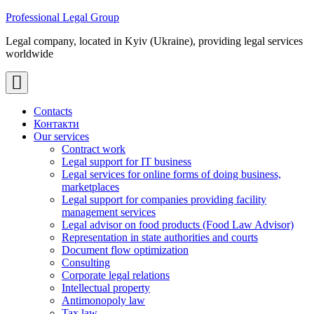
Skip
Professional Legal Group
to
Legal company, located in Kyiv (Ukraine), providing legal services
content
worldwide
Contacts
Контакти
Our services
Contract work
Legal support for IT business
Legal services for online forms of doing business,
marketplaces
Legal support for companies providing facility
management services
Legal advisor on food products (Food Law Advisor)
Representation in state authorities and courts
Document flow optimization
Consulting
Corporate legal relations
Intellectual property
Antimonopoly law
Tax law