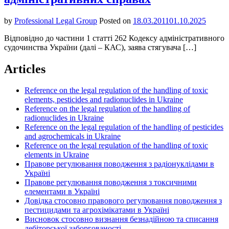
by
Professional Legal Group
Posted on
18.03.2011
01.10.2025
Відповідно до частини 1 статті 262 Кодексу адміністративного
судочинства України (далі – КАС), заява стягувача […]
Articles
Reference on the legal regulation of the handling of toxic
elements, pesticides and radionuclides in Ukraine
Reference on the legal regulation of the handling of
radionuclides in Ukraine
Reference on the legal regulation of the handling of pesticides
and agrochemicals in Ukraine
Reference on the legal regulation of the handling of toxic
elements in Ukraine
Правове регулювання поводження з радіонуклідами в
Україні
Правове регулювання поводження з токсичними
елементами в Україні
Довідка стосовно правового регулювання поводження з
пестицидами та агрохімікатами в Україні
Висновок стосовно визнання безнадійною та списання
дебіторської заборгованості