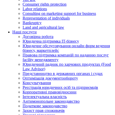
Consumer rights protection
Labor relations
Consulting on marketing support for business
Representation of individuals
Bankruptcy
Land and agricultural law
Наші послуги
Договірна робота
Юридична підтримка IT-бізнесу
Юридичне обслуговування онлайн форм ведення
бізнесу, маркетплейс
Правова підтримка компаній по наданню послуг
facility менеджменту
Юридичний радник по харчових продуктах (Food
Law Advisor)
Представництво в державних органах і судах
Оптимізація документообороту
Консультування
Реєстрація юридичних осіб та підприємців
Корпоративні правовідносини
Інтелектуальна власність
Антимонопольне законодавство
Податкове законодавство
Захист прав споживачів