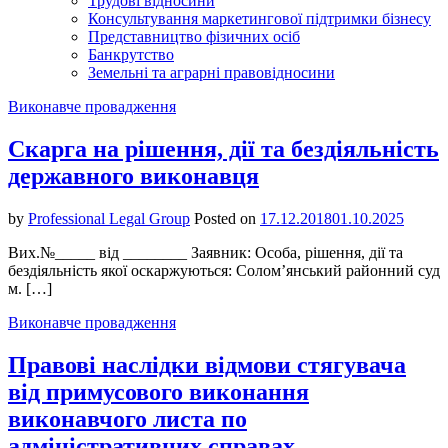
Трудові відносини
Консультування маркетингової підтримки бізнесу
Представництво фізичних осіб
Банкрутство
Земельні та аграрні правовідносини
Виконавче провадження
Скарга на рішення, дії та бездіяльність
державного виконавця
by
Professional Legal Group
Posted on
17.12.2018
01.10.2025
Вих.№_____ від ________ Заявник: Особа, рішення, дії та
бездіяльність якої оскаржуються: Солом’янський районний суд
м. […]
Виконавче провадження
Правові наслідки відмови стягувача
від примусового виконання
виконавчого листа по
адміністративних справах