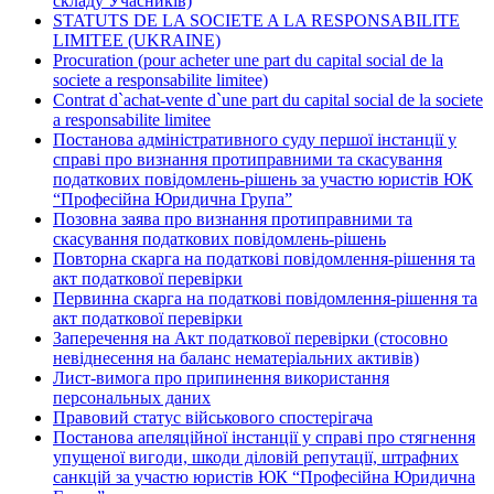
складу Учасників)
STATUTS DE LA SOCIETE A LA RESPONSABILITE
LIMITEE (UKRAINE)
Procuration (pour acheter une part du capital social de la
societe a responsabilite limitee)
Contrat d`achat-vente d`une part du capital social de la societe
a responsabilite limitee
Постанова адміністративного суду першої інстанції у
справі про визнання протиправними та скасування
податкових повідомлень-рішень за участю юристів ЮК
“Професійна Юридична Група”
Позовна заява про визнання протиправними та
скасування податкових повідомлень-рішень
Повторна скарга на податкові повідомлення-рішення та
акт податкової перевірки
Первинна скарга на податкові повідомлення-рішення та
акт податкової перевірки
Заперечення на Акт податкової перевірки (стосовно
невіднесення на баланс нематеріальних активів)
Лист-вимога про припинення використання
персональных даних
Правовий статус військового спостерігача
Постанова апеляційної інстанції у справі про стягнення
упущеної вигоди, шкоди діловій репутації, штрафних
санкцій за участю юристів ЮК “Професійна Юридична