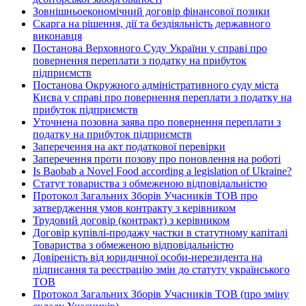
Зовнішньоекономічний договір фінансової позики
Скарга на рішення, дії та бездіяльність державного
виконавця
Постанова Верховного Суду України у справі про
повернення переплати з податку на прибуток
підприємств
Постанова Окружного адміністративного суду міста
Києва у справі про повернення переплати з податку на
прибуток підприємств
Уточнена позовна заява про повернення переплати з
податку на прибуток підприємств
Заперечення на акт податкової перевірки
Заперечення проти позову про поновлення на роботі
Is Baobab a Novel Food according a legislation of Ukraine?
Статут товариства з обмеженою відповідальністю
Протокол Загальних Зборів Учасників ТОВ про
затвердження умов контракту з керівником
Трудовий договір (контракт) з керівником
Договір купівлі-продажу частки в статутному капіталі
Товариства з обмеженою відповідальністю
Довіреність від юридичної особи-нерезидента на
підписання та реєстрацію змін до статуту українського
ТОВ
Протокол Загальних Зборів Учасників ТОВ (про зміну